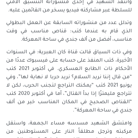
وانتقد الشهيد في إحدى منشوراته التنسيق الأمني
للسلطة عبر مشاركته فيديو يسخر من القائمين عليه.
وتدلل عدد من منشوراته السابقة عن العمل البطولي
الذي قام به عندما كتب: قناص مناسب في وقت
مناسب، أفضل من ألف جندي في ساحة المعركة.
وفي ذات السياق قالت قناة كان العبرية: في السنوات
الأخيرة، كتب المنفذ على حسابه على فيسبوك عددًا من
الأحكام ذات الطابع العسكري. في أكتوبر 2021 كتب
“من قال إننا نريد السلام؟ نريد حربا لا نهاية لها”، وفي
يونيو 2021 كتب “يمكنك التراجع لتجنب الحرب، لكن لا
تتراجع مليمترًا إذا بدأ القتال”، أما في أكتوبر 2020 كتب
“القناص الصحيح في المكان المناسب خير من ألف
جندي في ساحة المعركة”.
وامتشق الشهيد مسدسه مساء الجمعة، واستقل
مركبته وترجل مطلقاً النار على المستوطنين من