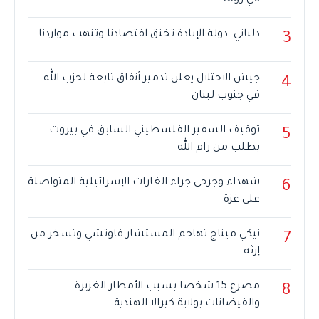
دلياني: دولة الإبادة تخنق اقتصادنا وتنهب مواردنا
3
جيش الاحتلال يعلن تدمير أنفاق تابعة لحزب الله
4
في جنوب لبنان
توقيف السفير الفلسطيني السابق في بيروت
5
بطلب من رام الله
شهداء وجرحى جراء الغارات الإسرائيلية المتواصلة
6
على غزة
نيكي ميناج تهاجم المستشار فاوتشي وتسخر من
7
إرثه
مصرع 15 شخصا بسبب الأمطار الغزيرة
8
والفيضانات بولاية كيرالا الهندية