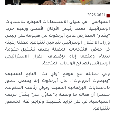
2026-06-11
السياسي – في سياق الاستعدادات المبكرة للانتخابات
الإسرائيلية، صعد رئيس الأركان الأسبق وزعيم حزب
“يشار” المعارض غادي آيزنكوت من هجومه على رئيس
وزراء الاحتلال الإسرائيلي بنيامين نتنياهو، معلنا رغبته
في خوض الانتخابات المقبلة بهدف تشكيل حكومة
بديلة، ومتهما إياه بإضعاف القرار الاستراتيجي
الإسرائيلي لصالح الولايات المتحدة.
وفي مقابلة مع موقع “واي نت” التابع لصحيفة
“يديعوت أحرونوت”، قال آيزنكوت إنه يسعى للفوز
بالانتخابات البرلمانية المقبلة وتولي رئاسة الحكومة،
معتبرا أن هناك ما وصفه بـ”تفاؤل حذر” بشأن فرصه
السياسية، في ظل تزايد شعبيته وتراجع ثقة الجمهور
بنتنياهو.