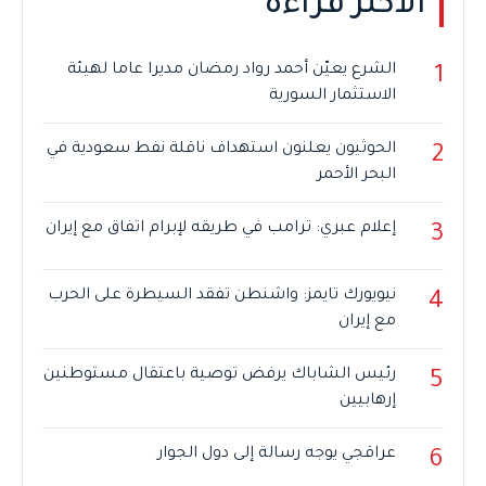
الأكثر قراءة
الشرع يعيّن أحمد رواد رمضان مديرا عاما لهيئة
1
الاستثمار السورية
الحوثيون يعلنون استهداف ناقلة نفط سعودية في
2
البحر الأحمر
إعلام عبري: ترامب في طريقه لإبرام اتفاق مع إيران
3
نيويورك تايمز: واشنطن تفقد السيطرة على الحرب
4
مع إيران
رئيس الشاباك يرفض توصية باعتقال مستوطنين
5
إرهابيين
عراقجي يوجه رسالة إلى دول الجوار
6