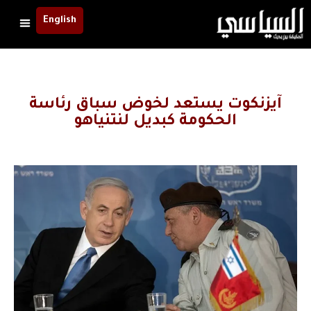
English
آيزنكوت يستعد لخوض سباق رئاسة
الحكومة كبديل لنتنياهو