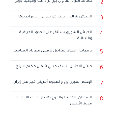
تصاعد النزاع القانوني بين براد بيت وأنجلينا جولي
2
الجمهورية التي ربحت كل شيء… إلا مواطنيها
3
الجيش السوري يستنفر على الحدود العراقية
4
واللبنانية
بريطانيا : انتقاد إسرائيل لا يعني معاداة السامية
5
جيش الاحتلال ينسف مباني شمال مخيم البريج
6
الإعلام العبري يروج لهجوم أمريكي كبير على إيران
7
السودان: الكوليرا والجوع يهددان مئات الآلاف في
8
مدينة الأبيض