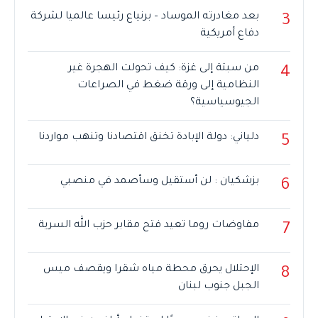
بعد مغادرته الموساد – برنياع رئيسا عالميا لشركة
3
دفاع أمريكية
من سبتة إلى غزة: كيف تحولت الهجرة غير
4
النظامية إلى ورقة ضغط في الصراعات
الجيوسياسية؟
دلياني: دولة الإبادة تخنق اقتصادنا وتنهب مواردنا
5
بزشكيان : لن أستقيل وسأصمد في منصبي
6
مفاوضات روما تعيد فتح مقابر حزب الله السرية
7
الإحتلال يحرق محطة مياه شقرا ويقصف ميس
8
الجبل جنوب لبنان