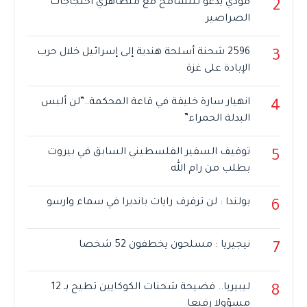
مودي يدعو للتسامح مع متظاهري احتجاجات
2
الصراصير
2596 شحنة أسلحة هندية إلى إسرائيل خلال حرب
3
الإبادة على غزة
انهيار سارة خليفة في قاعة المحكمة..”لن ألبس
4
البدلة الحمراء”
توقيف السفير الفلسطيني السابق في بيروت
5
بطلب من رام الله
بولندا : لن ترفرف رايات بانديرا في سماء وارسو
6
نيجيريا : مسلحون يخطفون 52 شخصا
7
ليبيريا.. فضيحة شحنات الكوكايين تطيح بـ 12
8
مسؤولا رفيعا