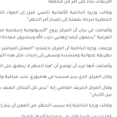
الأربعاء، بناء على أمر من محكمة.
وقالت وزيرة الداخلية الألمانية نانسي فيزر إن المواد
الخطيرة لدرجة دفعتنا إلى إصدار أمر الحظر”.
وأضافت في بيان أن المركز يروج “لأيديولوجية إسلامية م
الفرعية “يدعمون أيضا إرهابيي حزب الله وينشرون معاداة ا
وزعمت وزارة الداخلية أن المركز باعتباره “الممثل المباشر ل
بطريقة عدوانية ومتشددة ويسعى إلى إحداث مثل هذه الثورة 
وأضافت أنها تريد أن توضح أن “هذا الحظر لا ينطبق على 
وكان المركز، الذي يدير مسجدا في هامبورغ، تحت مراقبة وكال
وقال المركز الخريف الماضي إنه “يدين كل أشكال العنف وا
بين الأديان”.
وقالت وزارة الداخلية إنه بسبب الحظر، من المقرر أن يتم إغلاق 4 مساجد للشيعة في أل
كما شرعت السلطات في مصادرة أصول المركز.