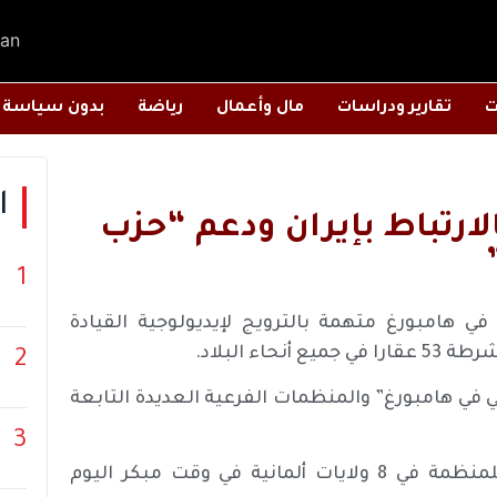
an
ت
تقارير ودراسات
مال وأعمال
رياضة
بدون سياسة
ا
لارتباط بإيران ودعم “حزب
1
ي هامبورغ متهمة بالترويج لإيديولوجية القيادة
ء البلاد.
2
امي في هامبورغ” والمنظمات الفرعية العديدة التابعة
3
وذكرت الوزارة في بيان أن السلطات فتشت 53 عقارا للمنظمة في 8 ولايات ألمانية في وقت مبكر اليوم