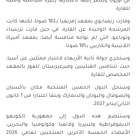
في أوروبا وينظر إليها باعتبارها ركيزة سياسية وأمنية
للقارة.
وفازت زيمبابوي بمقعد إفريقيا بـ182 صوتا، لكنها كانت
المرشحة الوحيدة عن القارة، في حين فازت ترينيداد
وتوباغو، التي لم تواجه منافسة أيضا، بمقعد أميركا
اللاتينية والكاريبي بـ181 صوتا.
وستجري جولة ثانية الأربعاء لاختيار ممثلين عن آسيا،
حيث تتنافس الفيليبين وقيرغيزستان للفوز بالمقعد
المخصص للقارة.
وستحل الدول الخمس المنتخبة مكان باكستان
والصومال واليونان والدنمارك وبنما اعتبارا من 1 كانون
الثاني/يناير 2027.
وستنضم هذه الدول إلى جمهورية الكونغو
الديموقراطية وليبيريا ولاتفيا وكولومبيا والبحرين،
الأعضاء الخمسة الآخرين المنتخبين لعامي 2026