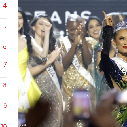
4
5
6
7
8
9