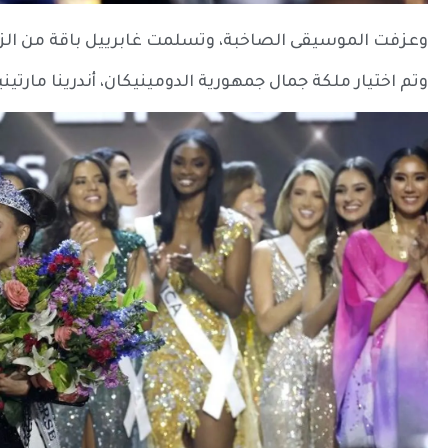
وعزفت الموسيقى الصاخبة، وتسلمت غابرييل باقة من الزهو
وتم اختيار ملكة جمال جمهورية الدومينيكان، أندرينا مارتيني