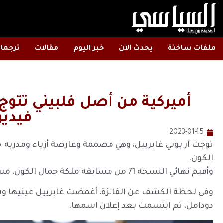
ملفات ساخنة
يحدث الآن
خبر اليوم
مقالات
ترجما
أميركية من أصل فلبيني تتوج
فيديو
2023-01-15
توجت آر بوني غابرييل، وهي مصممة وعارضة أزياء ومدربة 
الكون.
وأقيم نهائي النسخة 71 من مسابقة ملكة جمال الكون، مساء السبت، في نيو أورلينز بالولايات المتحدة.
وفي لحظة الكشف عن الفائزة، أغمضت غابرييل عينيها وشب
دودامل، ثم ابتسمت بعد إعلان اسمها.