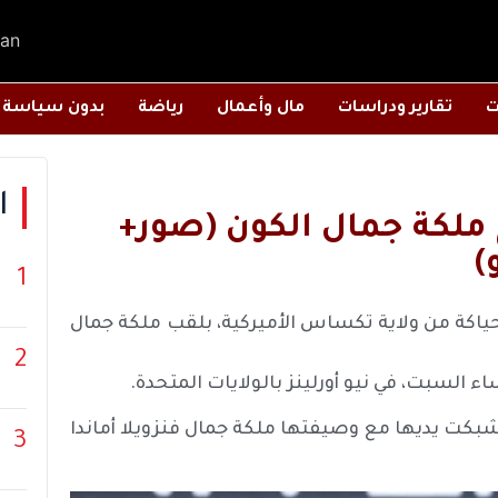
an
ت
تقارير ودراسات
مال وأعمال
رياضة
بدون سياسة
ا
 ملكة جمال الكون (صور+
)
1
حياكة من ولاية تكساس الأميركية، بلقب ملكة جمال
2
كت يديها مع وصيفتها ملكة جمال فنزويلا أماندا
3