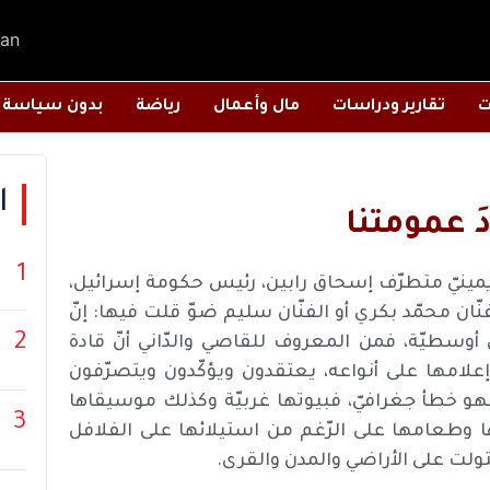
an
ت
تقارير ودراسات
مال وأعمال
رياضة
بدون سياسة
ا
دَ عمومتنا
1
 متديّن يمينيّ متطرّف إسحاق رابين، رئيس حكومة إسرائيل،
ان محمّد بكري أو الفنّان سليم ضوّ قلت فيها: إنّ
2
أوسطيّة، فمن المعروف للقاصي والدّاني أنّ قادة
إعلامها على أنواعه، يعتقدون ويؤكّدون ويتصرّفون
فهو خطأ جغرافيّ، فبيوتها غربيّة وكذلك موسيقاها
3
 وطعامها على الرّغم من استيلائها على الفلافل
ولت على الأراضي والمدن والقرى.