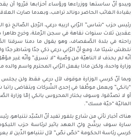
ويبدو أنّ ساستها ووزراءها ورؤساء أحزابها قرّروا أن يق
بقيادة الغائب الحاضر دونالد ترامب، وبعدما صارت الع
رئيس حزب “شاس” الرّابي ارييه درعي، الرّجل الصّالح ذو ال
عقدين ثلاث سنوات نقاهة في سجن الرّملة، وخرج طاهرا طهور
راحته في بلدة الصّفصاف، وهو يقول ما دمنا سرقنا الص
نلطش شيئا ما، ومع أنّ الرّابي درعي ذكي جدّا وشاطر جدّا 
أنّه لم يحذف لا الناهيّة من وصّية “لا تسرق” وأنّه غير مؤهّ
وزارة واحدة، ولكن ماذا يفعل الرّابي المحترم واسم وال
وبما أنّ كرسي الوزارة موقوف لآل درعي فقط ولن يجلس عل
أو لا تصدّقوا، وسوف يختار المحروس يانكي إمّا وزارة الصّحّ
الماليّة “حبّة مسك”.
هناك أخبار تأتي من شارع بلفور تفيد أنّ السّيّد نتنياهو، ر
سارة سوف يرشّح وليّ العهد يائير لرئاسة حزب الليكود ف
كرسي رئاسة الحكومة “خصّ نصّ” لآل نتنياهو الذّين لا يعرف