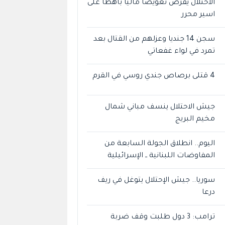
الاحتلال يفرض تعويضا ماليا باهظا على
اسير محرر
سجن 14 جنديا وعزلهم من القتال بعد
تمرد في لواء غفعاتي
4 قتلى برصاص جندي روسي في القرم
جيش الاحتلال ينسف مباني شمال
مخيم البريج
اليوم.. انطلاق الجولة السابعة من
المفاوضات اللبنانية ــ الإسرائيلية
سوريا.. جيش الإحتلال يتوغل في ريف
درعا
ترامب: 3 دول طلبت وقف ضربة