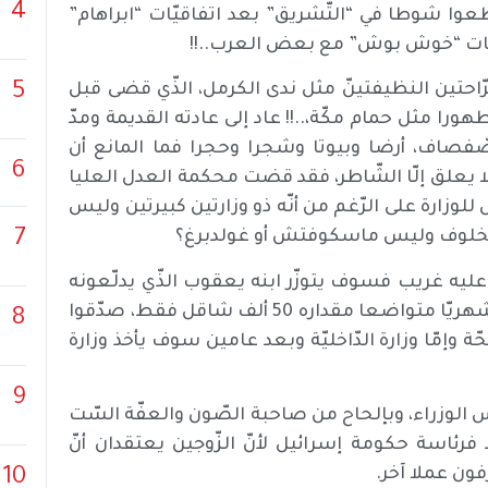
4
طعوا شوطا في “التّشريق” بعد اتفاقيّات “ابراهام”
لاقات “خوش بوش” مع بعض العرب..!!
5
رّاحتين النظيفتينّ مثل ندى الكرمل، الذّي قضى قبل
ا مثل حمام مكّة،..!! عاد إلى عادته القديمة ومدّ
ّفصاف، أرضا وبيوتا وشجرا وحجرا فما المانع أن
6
ولا يعلق إلّا الشّاطر، فقد قضت محكمة العدل العليا
ل للوزارة على الرّغم من أنّه ذو وزارتين كبيرتين وليس
7
ده مخلوف وليس ماسكوفتش أو غولدبرغ؟
يه غريب فسوف يتوزّر ابنه يعقوب الذّي يدلّعونه
“يانكي” ويعمل موظّفا في إحدى الشّركات ويتقاضى راتبا شهريّا متواضعا مقداره 50 ألف شاقل فقط، صدّقوا
8
ة وإمّا وزارة الدّاخليّة وبعد عامين سوف يأخذ وزارة
9
ئيس الوزراء، وبإلحاح من صاحبة الصّون والعفّة السّت
رئاسة حكومة إسرائيل لأنّ الزّوجين يعتقدان أنّ
10
ون عملا آخر.