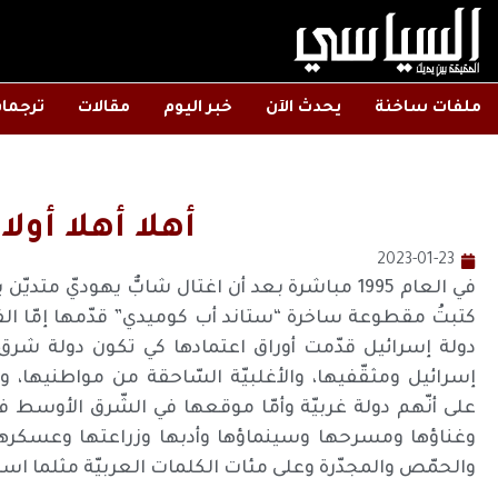
ملفات ساخنة
يحدث الآن
خبر اليوم
مقالات
ترجما
أهلا أهلا أولا
2023-01-23
في العام 1995 مباشرة بعد أن اغتال شابٌّ يهوديّ
كتبتُ مقطوعة ساخرة “ستاند أب كوميدي” قدّمها إمّا الفنّ
دولة إسرائيل قدّمت أوراق اعتمادها كي تكون دولة شرق 
إسرائيل ومثقّفيها، والأغلبيّة السّاحقة من مواطنيها، و
على أنّهم دولة غربيّة وأمّا موقعها في الشّرق الأوسط 
وغناؤها ومسرحها وسينماؤها وأدبها وزراعتها وعسكرها
والحمّص والمجدّرة وعلى مئات الكلمات العربيّة مثلما است