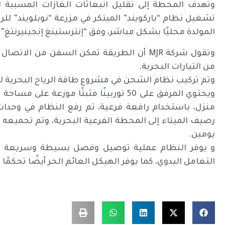
وتهدف المحطة إلى تقليل انبعاثات الغازات المسببة 
تشغيل نظام “باركويند” المبتكر في مزرعة “نوبلويند” ل
المولدة محليًا بشكل مباشر، وفق “إنترستينغ إنجينيرنتغ”.
وتقول شركة MJR أن الطريقة تمكن السفن من ا
من التيارات البحرية.
وتم تركيب نظام الشحن في مشروع طاقة الرياح البحرية لشركة Parkwind، Nobelwind، وش
رصيف الميناء إلى المحطة الفرعية البحرية، وتم تجميعه
يومين.
و يوفر النظام عملية توصيل وفصل بسيطة وسريعة وآمن
التعامل اليدوي، كما يوفر الهيكل العائم الحر أيضًا تحكمًا