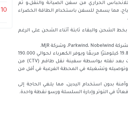
للانحباس الحراري من سفن الصيانة والنقل،و تم
10
لرياح، مما يسمح للسفن باستخدام الطاقة الخضراء
لاتصال بخط الشحن والبقاء ثابتة أثناء الشحن على الرغم
ركة MJR.
ويحتوي المرفق على 50 توربينًا مثبتًا موزعة على مساحة 19.8 كيلومترًا مربعًا ويوفر الكهرباء لحوالي 190.000
منزل، باستخدام رافعة فرعية، تم رفع النظام في وحدات بعد نقله بواسطة سفينة نقل طاقم (CTV) من
 وتوصيله وتشغيله في المحطة الفرعية في أقل من
ة بدون استخدام اليدين، مما يلغي الحاجة إلى
 فعالًا في التوتر وإدارة السلسلة ورسو نقطة واحدة.