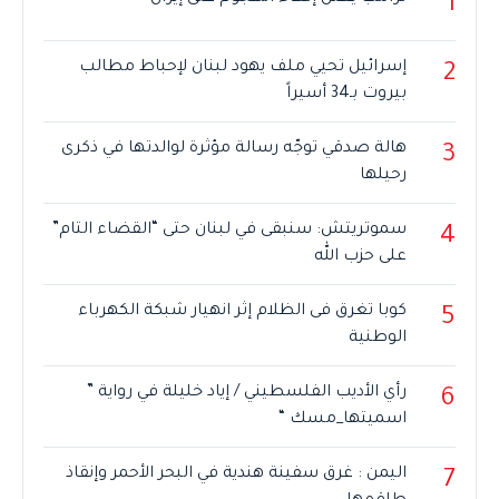
1
إسرائيل تحيي ملف يهود لبنان لإحباط مطالب
2
بيروت بـ34 أسيراً
هالة صدقي توجّه رسالة مؤثرة لوالدتها في ذكرى
3
رحيلها
سموتريتش: سنبقى في لبنان حتى “القضاء التام”
4
على حزب الله
كوبا تغرق فى الظلام إثر انهيار شبكة الكهرباء
5
الوطنية
رأي الأديب الفلسطيني / إياد خليلة في رواية ”
6
اسميتها_مسك “
اليمن : غرق سفينة هندية في البحر الأحمر وإنقاذ
7