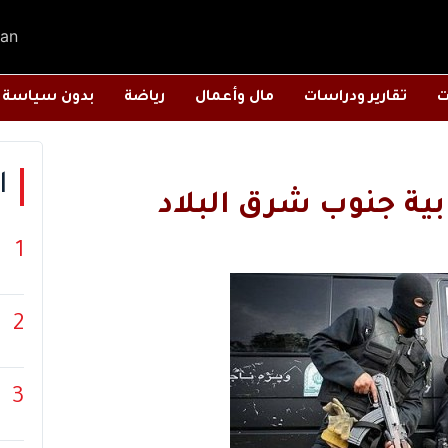
an
ت
تقارير ودراسات
مال وأعمال
رياضة
بدون سياسة
ا
1
2
3