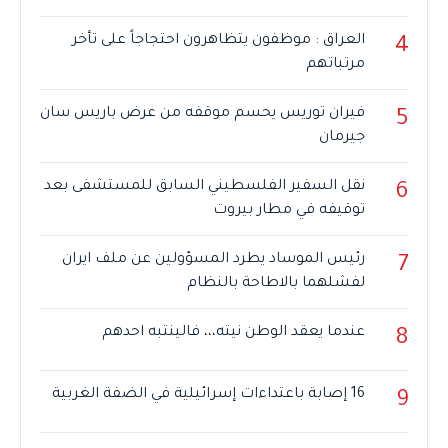
العراق : موظفون يتظاهرون احتجاجاً على تأخر
4
مرتباتهم
فيران توريس يحسم موقفه من عرض باريس سان
5
جيرمان
نقل السفير الفلسطيني السابق للمستشفى بعد
6
توقيفه في مطار بيروت
رئيس الموساد يطرد المسؤولين عن ملف ايران
7
لفشلهما بالاطاحة بالنظام
عندما يعقد الوطن نيته،،، فالينتبه احدهم
8
16 إصابة باعتداءات إسرائيلية في الضفة الغربية
9