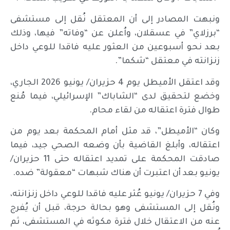
ونبهت المصادر إلى أن المعتقل نُقل إلى مستشفى
“برزلاي” في عسقلان، واُعلن عن “وفاته” فيها، وذلك
بعد نحو أسبوعين من العثور عليه فاقدا للوعي داخل
زنزانته في معتقل “شكما”.
وقد اعتقل الأميطل يوم 4 حزيران/ يونيو 2026 الجاري،
وخضع لتحقيق لدى “الشاباك” الإسرائيلي، فيما مُنع
طوال فترة اعتقاله من لقاء محام.
وكان “الأميطل”، قد مثل أمام المحكمة بعد يوم من
اعتقاله، وأبلغ القاضية بأن وضعه الصحي جيد، فيما
صادقت المحكمة على تمديد اعتقاله حتى 11 حزيران/
يونيو بعد أن اعتبرت أن هناك شبهات “معقولة” ضده.
وفي 7 حزيران/ يونيو عُثر عليه فاقدا للوعي داخل زنزانته،
ونُقل إلى المستشفى وهو بحالة حرجة، قبل أن يُفرج
عنه من الاعتقال خلال فترة مكوثه في المستشفى، ثم