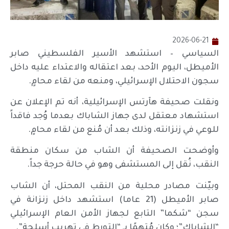
2026-06-21
السياسي – استشهد الأسير الفلسطيني صابر
الأميطل، اليوم الأحد، بعد اعتقاله والاعتداء عليه داخل
سجون الاحتلال الإسرائيلي، ومنعه من لقاء محامٍ.
ونقلت صحيفة هآرتس الإسرائيلية، أنه تم الإعلان عن
استشهاد معتقل لدى جهاز الشاباك بعدما وُجد فاقداً
للوعي في زنزانته، وذلك بعد أن مُنع من لقاء محامٍ.
وأوضحت الصحيفة أن الشاب من سكان منطقة
النقب، نُقل إلى المستشفى وهو في حالة حرجة جداً.
وبيّنت مصادر محلية من النقب المحتل، أن الشاب
صابر الأميطل (21 عاما) استشهد داخل زنزانة في
سجن “شكما” التابع لجهاز الأمن العام الإسرائيلي
“الشاباك”؛ وكان مُتهمًا بـ “التورط في تهريب أسلحة”.