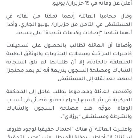
أُعلن عن وفاته في 19 حزيران/ يونيو.
وقال محاميا العائلة إنهما تمكنا من لقائه في
المستشفى في الثامن من حزيران/ يونيو الجاري، وأكدا
أنهما شاهدا “إصابات وكدمات شديدة” على جسده.
وأضافا أن العائلة تطالب بالحصول على تسجيلات
كاميرات المراقبة وسجلات المناوبات والوثائق الطبية
المتعلقة بالحادثة، إلا أن طلباتها لم تلق استجابة
الشاباك ومصلحة السجون بذريعة أنه لم يعد محتجزا
لديهما بعد نقله إلى المستشفى.
وتقدمت العائلة ومحاموها بطلب عاجل إلى المحكمة
المركزية في بئر السبع لإجراء تحقيق قضائي في أسباب
الوفاة، موجّه ضد مصلحة السجون والشاباك
والشرطة ومستشفى “برزلاي”.
واعتبرت العائلة أن هناك “احتمالا حقيقيا لوجود ظروف
استثنائية” أحاطت بوفاة الأميطل وتستوجب التحقيق