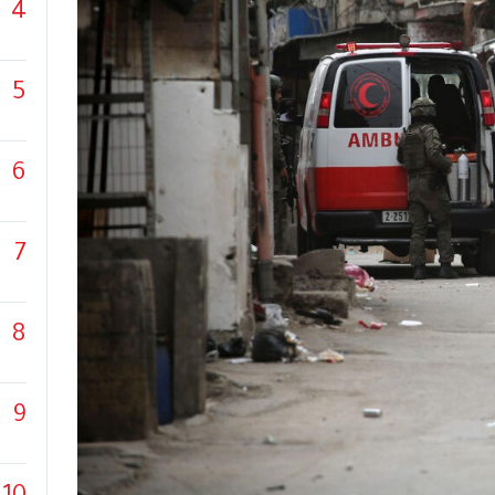
4
5
6
7
8
9