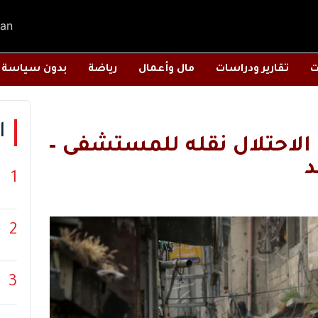
an
ت
تقارير ودراسات
مال وأعمال
رياضة
بدون سياسة
ا
لاحتلال نقله للمستشفى –
1
2
3