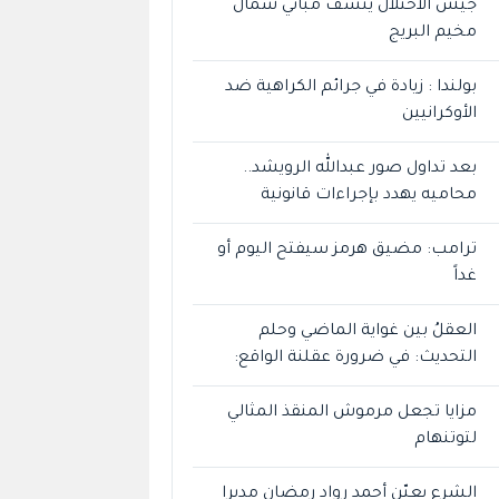
جيش الاحتلال ينسف مباني شمال
مخيم البريج
بولندا : زيادة في جرائم الكراهية ضد
الأوكرانيين
بعد تداول صور عبدالله الرويشد..
محاميه يهدد بإجراءات قانونية
ترامب: مضيق هرمز سيفتح اليوم أو
غداً
العقلُ بين غواية الماضي وحلم
التحديث: في ضرورة عقلنة الواقع:
مزايا تجعل مرموش المنقذ المثالي
لتوتنهام
الشرع يعيّن أحمد رواد رمضان مديرا