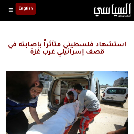
English
استشهاد فلسطيني متأثراً بإصابته في
قصف إسرائيلي غرب غزة