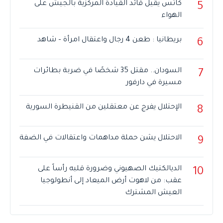
كاتس يقيل قائد القيادة المركزية بالجيش على
5
الهواء
بريطانيا : طعن 4 رجال واعتقال امرأة – شاهد
6
السودان.. مقتل 35 شخصًا في ضربة بطائرات
7
مسيرة في دارفور
الإحتلال يفرج عن معتقلين من القنيطرة السورية
8
الاحتلال يشن حملة مداهمات واعتقالات في الضفة
9
الديالكتيك الصهيوني وضرورة قلبه رأساً على
10
عقب: من لاهوت أرض الميعاد إلى أنطولوجيا
العيش المشترك