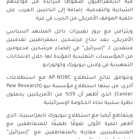
فيه الديمقراطيون ضغوطًا متزايدة من قواعدهم
الشبابية والتقدمية، إضافة إلى الناخبين العرب، على
خلفية الموقف الأمريكي من الحرب في غزة.
ويتزامن مع بروز تغييرات داخل المشهد السياسي
الأمريكي، بعد نجاح مرشحين ديمقراطيين تقدميين
منتقدين لـ “إسرائيل” في إقصاء مرشحين مدعومين
من المؤسسات التقليدية المؤيدة لها خلال الانتخابات
التمهيدية في ولايتي نيويورك وكولورادو.
وتتوافق نتائج استطلاع AP-NORC مع استطلاعات
أخرى، من بينها استطلاع مؤسسة بيو (Pew Research
Center) الذي أظهر أن 59% من الأمريكيين يحملون
نظرة سلبية تجاه الحكومة الإسرائيلية.
ويتقاطع أيضا مع استطلاع نيويورك تايمز/سيينا، الذي
أظهر للمرة الأولى تفوقًا طفيفًا للمتعاطفين مع
الفلسطينيين مقارنة بالمتعاطفين مع “إسرائيل”