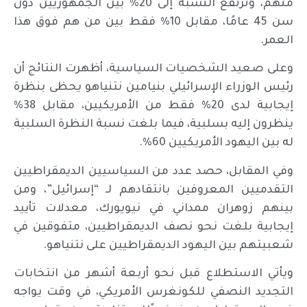
منهم، وترتفع النسبة إلى 20% بين الجمهوريين دون
سن 45 عامًا، مقابل 10% فقط بين من هم فوق هذا
العمر.
وعلى صعيد الشخصيات السياسية، أظهرت النتائج أن
رئيس الوزراء الإسرائيلي بنيامين نتنياهو يحظى بنظرة
إيجابية لدى 20% فقط من الأمريكيين، مقابل 38%
ينظرون إليه بسلبية، فيما بلغت نسبة النظرة السلبية
له بين اليهود الأمريكيين 60%.
وفي المقابل، حصد عدد من السياسيين الديمقراطيين
التقدميين المعروفين بانتقادهم لـ “إسرائيل”، ومن
بينهم زوهران ممداني في نيويورك، معدلات تأييد
إيجابية بلغت نحو نصف الديمقراطيين، متفوقين في
شعبيتهم بين اليهود الديمقراطيين على نتنياهو.
ويأتي الاستطلاع قبل نحو أربعة أشهر من انتخابات
التجديد النصفي للكونغرس الأمريكي، في وقت يواجه