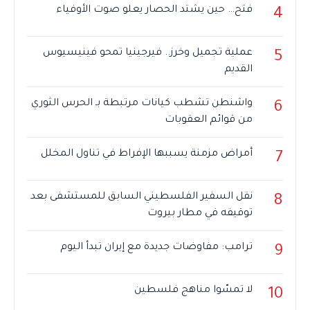
فتح… حين يشتد الحصار يعلو صوت الأوفياء
4
عملية تجميل وخرز.. فيرجينيا تمحو فينيسيوس
5
القديم
واشنطن تشطب كيانات مرتبطة بـ الحرس الثوري
6
من قوائم العقوبات
أمراض مزمنة يسببها الإفراط في تناول المخلل
7
نقل السفير الفلسطيني السابق للمستشفى بعد
8
توقيفه في مطار بيروت
ترامب: مفاوضات جديدة مع إيران تبدأ اليوم
9
لا تمسّوا مناهج فلسطين
10