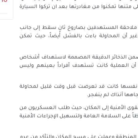
10
 متنها تمكنوا من مغادرتها بعد ان تركوا السيارة
ى ملاحقة المستهدفين بصاروخ ثانٍ سقط إلى جانب
ر أن المحاولة باءت بالفشل أيضاً، حيث تمكن
ضمن الذخائر الدقيقة المصممة لاستهداف أشخاص
 أن العملية كانت تستهدف أفراداً بعينهم وليس
 نفسها كانت قد تعرضت قبل وقت قليل لمحاولة
اهها آنذاك لم ينفجر.
وى الأمنية إلى المكان، حيث طلب العسكريون من
اً على السلامة العامة ولتسهيل الإجراءات الأمنية
لى المنطقة وعملت على مسح المكان والتأكد من عدم