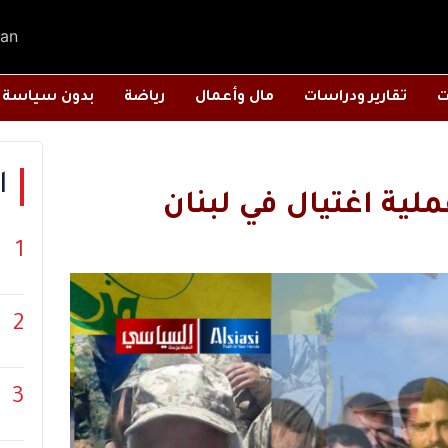
an
ت
تقارير ودراسات
مال وأعمال
رياضة
بدون سياسة
ا
لية اغتيال في لبنان
1
2
3