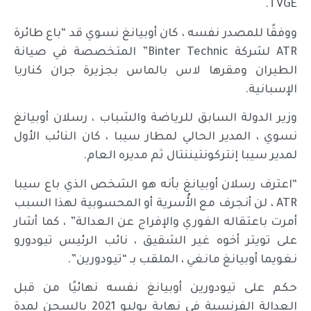
TVGE.
ووفقًا للمصدر نفسه ، كان أوبيانغ نسوي قد “باع طائرة
ATR لشركة Binter Technic” المتخصصة في صيانة
الطيران ومقرها لاس بالماس بجزيرة جران كناريا
الإسبانية.
وزير الدولة السابق للرياضة والشباب ، رسلان أوبيانغ
نسوي ، المدير الحالي لمطار سيبا ، كان النائب الأول
لمدير سيبا إنتركونتيننتال ثم مديره العام.
“اعترف رسلان أوبيانغ بأنه هو الشخص الذي باع سيبا
ATR ، لن أنجرف مع الأُسرية أو المحسوبية لهذا السبب
أمرت باعتقاله الفوري والإفراج عن العدالة” ، كما أشار
على تويتر أخوه غير الشقيق ، نائب الرئيس تيودورو
نغويما أوبيانغ مانغي ، الملقب بـ “تيودورين”.
حكم على تيودورين أوبيانغ نفسه نهائيًا من قبل
العدالة الفرنسية في نهاية يوليو 2021 بالسجن لمدة