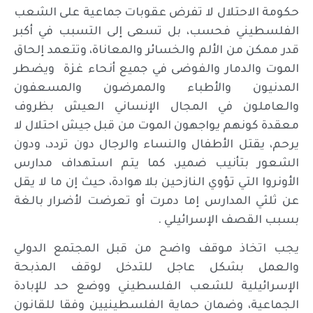
حكومة الاحتلال لا تفرض عقوبات جماعية على الشعب
الفلسطيني فحسب، بل تسعى إلى التسبب في أكبر
قدر ممكن من الألم والخسائر والمعاناة، وتتعمد إلحاق
الموت والدمار والفوضى في جميع أنحاء غزة ويضطر
المدنيون والأطباء والممرضون والمسعفون
والعاملون في المجال الإنساني العيش بظروف
معقدة كونهم يواجهون الموت من قبل جيش احتلال لا
يرحم، يقتل الأطفال والنساء والرجال دون تردد، ودون
الشعور بتأنيب ضمير، كما يتم استهداف مدارس
الأونروا التي تؤوي النازحين بلا هوادة، حيث إن ما لا يقل
عن ثلثي المدارس إما دمرت أو تعرضت لأضرار بالغة
بسبب القصف الإسرائيلي .
يجب اتخاذ موقف واضح من قبل المجتمع الدولي
والعمل بشكل عاجل للتدخل لوقف المذبحة
الإسرائيلية للشعب الفلسطيني ووضع حد للإبادة
الجماعية، وضمان حماية الفلسطينيين وفقا للقانون