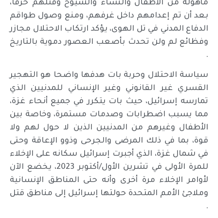
مأهولة من الأطفال والنساء والشيوخ وقتلهم حرقا،
بعد أن تم إعدامهم داخل غرفهم، ومنع وصول طواقم
الدفاع المدني في تل الهوى، يؤكد ارتكاب الاحتلال مجازر
وفظائع لم ولن تحدث بأصعب العصور دموية بالتاريخ
.
سياسة الاحتلال وحربة بات هدفها واضحا هو التهجير
القسري غير القانوني وغير الإنساني للمدنيين الذي
تمارسه إسرائيل، حيث بات يتكرر في جميع أنحاء غزة،
مما يسبب اضطرابات وصدمات مستمرة، وخاصة بين
الأطفال وغيرهم من المدنيين الذين لا حول لهم ولا
قوة، بما في ذلك المرضى والجرحى وذوو الإعاقة وحتى
في شمال غزة، الذي أجبرت إسرائيل سكانه على الإخلاء
للمرة الأولى في تشرين الأول/أكتوبر 2023، يخضع الآن
لأوامر الإخلاء مرة أخرى وأنه حتى المناطق الإنسانية
وملاجئ الأمم المتحدة حولتها إسرائيل إلى مناطق قتل
.