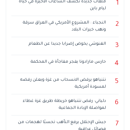
ملفات جديدة تكشف الساعات الأخيرة في حياة
1
ليام باين
النجباء : المشروع الأمريكي في العراق سرقة
2
ونهب خيرات البلاد
الغنوشي يخوض إضرابا جديدا عن الطعام
3
حارس مارادونا يفجر مفاجأة في المحكمة
4
نتنياهو يرفض الانسحاب من غزة ويعلن رفضه
5
لمسودة أمريكية
دلياني: رفض نتنياهو خريطة طريق غزة غطاء
6
لمواصلة الإبادة الجماعية
جيش الإحتلال يرفع التأهب تحسبًا لهجمات من
7
فصائل عراقية