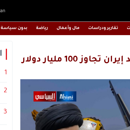
an
ت
تقارير ودراسات
مال وأعمال
رياضة
بدون سياسة
ا
ز 100 مليار دولار
1
2
3