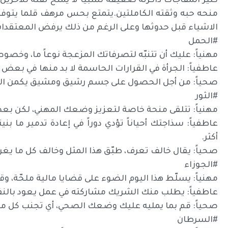
كثير المفاجآت ذاكرته ضعيفة نسبيا لا يمنح ثقته للاخ
منحه حبه وثقته الكاملتين.يتمتع بحس مرهف قلما يتوف
الاشياء قبل حدوثها وعلى الرغم من ذلك يرفض المعتقدات ا
#الحمل
مهنياً: عليك أن تتنبّه لتصرفاتك المزعجة نوعاً ما، وخصوص
عاطفياً: الجرأة في القرارات الحاسمة لا بد منها في بعض ال
صحياً: من أجل الحصول على جسم رشيق ومشيق يكمن الحل
#الثور
مهنياً: تتلقى منحة خاصة لتعزيز وضعك المهني، لكن بعض
عاطفياً: سذاجتك أحياناً تؤدي دوراً في إعادة تدمير ما 
أكثر.
صحياً: يقال خالف تعرف، طبّق هذا المثل وخالف كل ما ي
#الجوزاء
مهنياً: يسلّط هذا اليوم الضوء على قضايا مالية ملحّة، وقد 
عاطفياً: يطلب منك الشريك مشاركته في عمل يعود بالنفع ع
صحياً: قم بما يمليه عليك وضعك الصحي، أي تجنب كل ما
#السرطان