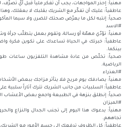
مهنياً: إحذر المواجهات، يجب أن تفكر ملياً قبل أيّ تصرّف، 
عاطفياً: عليك أن تفكّر مع الشريك بقلبك لا بعقلك، وهذا و
صحياً: إنتبه لكل ما يعرّض صحتك للضرر، ولا سيما المأك
#الاسد
مهنياً: تؤدّي مهمّة أو رسالة، وتقوم بعمل يتطلّب جرأة و
عاطفياً: خبرتك في الحياة تساعدك على تكوين فكرة واض
بينكما.
صحياً: تخلّص من عادة مشاهدة التلفزيون ساعات طويل
الرياضية.
#العذراء
مهنياً: يصادفك يوم مريح فلا يتأثر مزاجك ببعض الأشخا
عاطفياً: السلبيات من جانب الشريك تترك آثاراً سلبية على ا
صحياً: إنطلق بنزهة في الطبيعة واجمع بعض الأعشاب البر
#الميزان
مهنياً: يدعوك هذا اليوم إلى تجنب الجدال والنزاع والحرو
تجاههم.
عاطفياً: كل الظروف تدفعك إلى حسم الأمور مع الشريك،