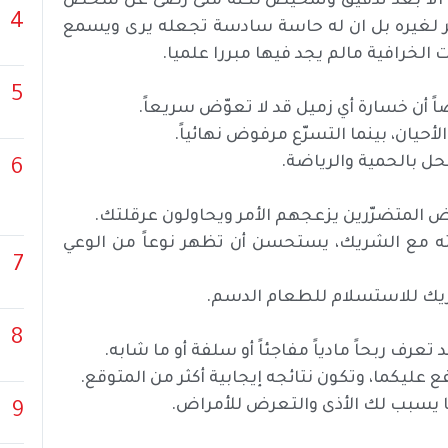
رين الا بعد تدقيق وتمحيص لكنه متى رضى عن شخص
4
ر لغيره بل ان له حاسة سادسة تجعله يرى ويسمع
لخرافية مالم يجد فيها مبررا علميا.
5
اً أن خسارة أي زميل قد لا تعوّض سريعاً.
أحيان، بينما التسرّع مرفوض نهائياً.
 بالحمية والرياضة.
6
 المتضرّرين يزعجهم الأمر ويحاولون عرقلتك.
بنيته مع الشريك، يستحسن أن تظهر نوعاً من الوعي
7
غريك للاستسلام للطعام الدسم.
8
تعرف ربحاً مادياً مفاجئاً أو سلفة أو ما شابه.
ليكما، وتكون نتائجه إيجابية أكثر من المتوقع.
 يسبب لك الأذى والتعرض للأمراض.
9