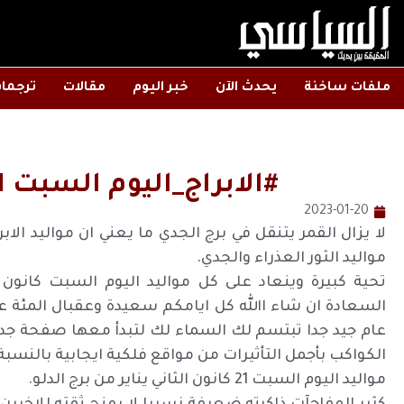
ملفات ساخنة
يحدث الآن
خبر اليوم
مقالات
ترجما
#الابراج_اليوم السبت 21 كانون الثاني يناير
2023-01-20
لا يزال القمر يتنقل في برج الجدي ما يعني ان مواليد الا
مواليد الثور العذراء والجدي.
تحية كبيرة وينعاد على كل مواليد اليوم السبت كانون ال
السعادة ان شاء االله كل ايامكم سعيدة وعقبال المئة عام
عام جيد جدا تبتسم لك السماء لك لتبدأ معها صفحة جديد
الكواكب بأجمل التأثيرات من مواقع فلكية ايجابية بالن
مواليد اليوم السبت 21 كانون الثاني يناير من برج الدلو.