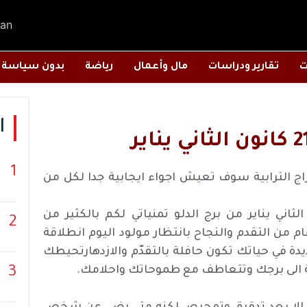
an
ت
تقارير ودراسات
مال وأعمال
رياضة
بدون سياسة
ا
1
براج الترابية سوف تعيش اجواء ايجابية جدا لكل من
ثاني يناير من برج الدلو تمنياتي لكم بالكثير من
2
 من التقدم والنجاح بانتظار مولود اليوم انطلاقة
ة في حياتك تكون حافلة بالتقدّم والازدهارتحيطك
سبة الى برجك وتتعاطف مع طموحاتك واحلامك.
3