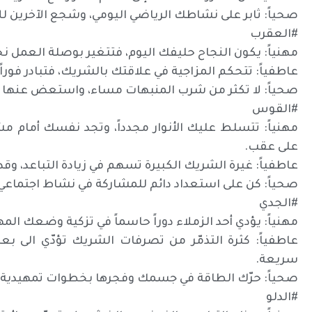
صحياً: ثابر على نشاطك الرياضي اليومي، وشجع الآخرين لل
#العقرب
مهنياً: يكون النجاح حليفك اليوم، فتتغير بوصلة العمل 
عاطفياً: تتحكم المزاجية في علاقتك بالشريك، فتبادر فوراً
صحياً: لا تكثر من شرب المنبهات مساء، واستعض عنها ب
#القوس
مهنياً: تتسلط عليك الأنوار مجدداً، وتجد نفسك أمام مشا
على عقب.
عاطفياً: غيرة الشريك الكبيرة تسهم في زيادة التباعد، و
صحياً: كن على استعداد دائم للمشاركة في نشاط اجتماعي أو ت
#الجدي
مهنياً: يؤدي أحد الزملاء دوراً حاسماً في تزكية وضعك المهن
عاطفياً: كثرة التذمّر من تصرفات الشريك تؤدّي الى بع
سريعة.
صحياً: حرّك الطاقة في جسمك وفجرها بخطوات تمهيدية 
#الدلو