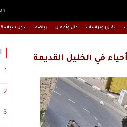
an
ت
تقارير ودراسات
مال وأعمال
رياضة
بدون سياسة
ا
حياء في الخليل القديمة
1
2
3