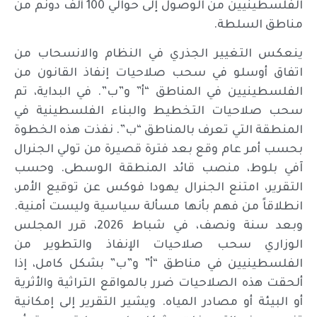
الفلسطينيين من الوصول إلى حوالي 100 ألف دونم من
مناطق السلطة.
ينعكس التغيير الجذري في النظام والانسحاب من
اتفاق أوسلو في سحب صلاحيات إنفاذ القانون من
الفلسطينيين في المناطق “أ” و”ب”. في البداية، تم
سحب صلاحيات التخطيط والبناء الفلسطينية في
المنطقة التي تعرف بالمناطق “ب”. نفذت هذه الخطوة
بحسب أمر عام وقع بعد فترة قصيرة من تولي الجنرال
آفي بلوط، منصب قائد المنطقة الوسطى. وحسب
التقرير، امتنع الجنرال يهودا فوكس عن توقيع الأمر،
انطلاقاً من فهم بأنها مسألة سياسية وليست أمنية.
وبعد سنة ونصف، في شباط 2026، قرر المجلس
الوزاري سحب صلاحيات الإنفاذ والتطوير من
الفلسطينيين في مناطق “أ” و”ب” بشكل كامل، إذا
ألحقت هذه الصلاحيات ضرر بالمواقع التراثية والأثرية
أو البيئة أو مصادر المياه. ويشير التقرير إلى إمكانية