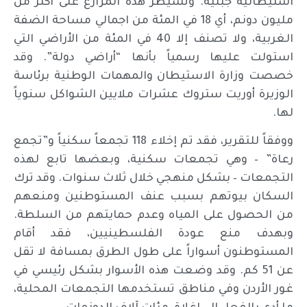
استيطانية جبلية. وتسيطر هذه المزارع على أكثر من
مليون دونم، أي 18 في المئة من اجمالي مساحة الضفة
الغربية، ولا تصنف إلا 40 في المئة من الأراضي التي
استولت عليها رسمياً بأنها “أراضي دولة”. وقد
خصصت وزارة الاستيطان والمهمات الوطنية برئاسة
الوزيرة أوريت ستروك عشرات ملايين الشواكل سنوياً
لها.
ووفقاً للتقرير، فقد تم إخلاء 118 تجمعاً سكنياً و”تجمع
رعاة” – وهي تجمعات سكنية، وبعضها تابع لهذه
التجمعات – بشكل منهجي خلال ثلاث سنوات. وقد ترك
السكان بيوتهم بسبب عنف المستوطنين ومنعهم
من الحصول على المياه وعدم حمايتهم من السلطة.
وبهدف منع عودة الفلسطينيين، فقد أقام
المستوطنون أسواراً على طول الطرق بمسافة لا تقل
عن 51 كم. وقد وضعت هذه الأسوار بشكل رئيسي في
غور الأردن وفي مناطق تستخدمها التجمعات المحلية،