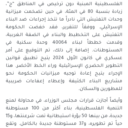
الفلسطينية المبنية دون ترخيص في المناطق “ج”،
زيادة بنسبة 80 في المئة، في حين تضخمت ميزانية
وحدات التفتيش التي نادراً ما تتخذ إجراءات ضد البناء
الإسرائيلي. ووفقاً للتقرير، فقد خفضت الحكومة
التفتيش على التخطيط والبناء في الضفة الغربية،
وقدمت خططاً لبناء 40064 وحدة سكنية في
المستوطنات. إضافة إلى ذلك، تم التوقيع على أمر
عسكري في كانون الأول 2024 يتيح تطبيق قوانين
التطوير الحضري الإسرائيلية وراء الخط الأخضر. هذا
الإجراء يتيح إعادة توجيه ميزانيات الحكومة نحو
مشاريع البناء الكثيفة وإعطاء إعفاءات ضريبية
للمطورين والسكان.
وأيضاً أجازت قرارات مجلس الوزراء، في محاولة لمنع
التنمية الفلسطينية، بناء أكثر من 100 مستوطنة
جديدة، من بينها 50 بؤرة استيطانية تمت شرعنتها، و15
حياً تم تطويره، و37 مستوطنة جديدة بالكامل. وتقع