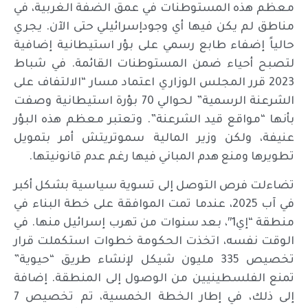
معظم هذه المستوطنات في عمق الضفة الغربية، في
مناطق لم يكن فيها أي وجودإسرائيلي حتى الآن. يجري
حالياً إضفاء طابع رسمي على بؤر استيطانية إضافية
لتصبح أحياء ضمن المستوطنات القائمة. في شباط
2023 قرر المجلس الوزاري اعتماد مسار “الالتفاف على
الشرعنة الرسمية” لحوالي 70 بؤرة استيطانية وصفت
بأنها “مواقع قيد الشرعنة”. وتعتبر معظم هذه البؤر
عنيفة، ولكن وزير المالية سموتريتش أمر بتمويل
تطويرها ومنع هدم المباني فيها رغم عدم قانونيتها.
تضاءلت فرص التوصل إلى تسوية سياسية بشكل أكبر
في آب 2025، عندما تمت الموافقة على خطة البناء في
منطقة “إي1″، بعد سنوات من تهرب إسرائيل منها. في
الوقت نفسه، اتخذت الحكومة خطوات استكملت قرار
تخصيص 335 مليون شيكل لإنشاء طريق “حيوية”
تمنع الفلسطينيين من الوصول إلى المنطقة. إضافة
إلى ذلك، في إطار الخطة الخمسية، تم تخصيص 7