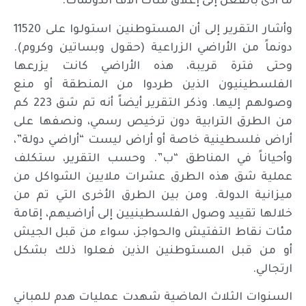
ما أدى بالفعل إلى إغلاق مئات آلاف الدونمات.
وأشار التقرير إلى أن المستوطنين استولوا على 11520
دونماً من الأراضي الزراعية (حقول وبساتين وكروم).
وحتى فترة قريبة، هذه الأراضي كانت يزرعها
الفلسطينيون الذين طردوا من المنطقة أو منع
وصولهم إليها. وذكر التقرير أيضاً أنه تم شق 223 كم
من الطرق الترابية دون ترخيص رسمي، ونصفها على
أراض فلسطينية خاصة أو أراض ليست “أراضي دولة”،
وأحياناً في المناطق “ب”. وحسب التقرير، ستكلف
عملية شق هذه الطرق عشرات ملايين الشواكل من
ميزانية الدولة. ومن بين الطرق الأخرى التي تم من
خلالها تقييد وصول الفلسطينيين إلى أراضيهم، إقامة
مئات نقاط التفتيش والحواجز، سواء من قبل الجيش
أو من قبل المستوطنين الذين فعلوا ذلك بشكل
ارتجالي.
السنوات الثلاث الماضية شهدت عمليات هدم للمباني