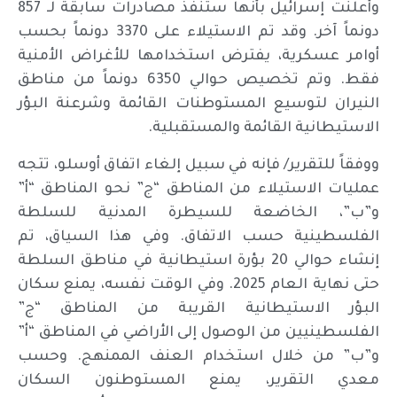
وأعلنت إسرائيل بأنها ستنفذ مصادرات سابقة لـ 857
دونماً آخر. وقد تم الاستيلاء على 3370 دونماً بحسب
أوامر عسكرية، يفترض استخدامها للأغراض الأمنية
فقط. وتم تخصيص حوالي 6350 دونماً من مناطق
النيران لتوسيع المستوطنات القائمة وشرعنة البؤر
الاستيطانية القائمة والمستقبلية.
ووفقاً للتقرير/ فإنه في سبيل إلغاء اتفاق أوسلو، تتجه
عمليات الاستيلاء من المناطق “ج” نحو المناطق “أ”
و”ب”، الخاضعة للسيطرة المدنية للسلطة
الفلسطينية حسب الاتفاق. وفي هذا السياق، تم
إنشاء حوالي 20 بؤرة استيطانية في مناطق السلطة
حتى نهاية العام 2025. وفي الوقت نفسه، يمنع سكان
البؤر الاستيطانية القريبة من المناطق “ج”
الفلسطينيين من الوصول إلى الأراضي في المناطق “أ”
و”ب” من خلال استخدام العنف الممنهج. وحسب
معدي التقرير، يمنع المستوطنون السكان