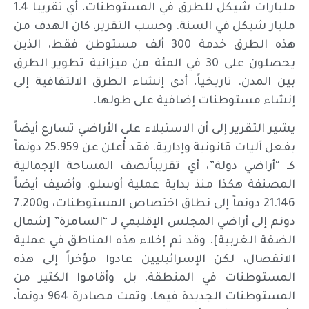
مليارات شيكل للطرق في المستوطنات، أي تقريبا 1.4
مليار شيكل في السنة. وحسب التقرير، كان الهدف من
هذه الطرق خدمة 300 ألف مستوطن فقط، الذين
يحصلون على 30 في المئة من ميزانية تطوير الطرق
بين المدن. تاريخياً، أدى إنشاء الطرق الالتفافية إلى
إنشاء مستوطنات إضافية على طولها.
يشير التقرير إلى أن الاستيلاء على الأراضي تسارع أيضاً
بفعل آليات قانونية وإدارية. فقد أُعلن عن 25.959 دونماً
كـ “أراضي دولة”، أي تقريباًنصف المساحة الإجمالية
المصنفة هكذا منذ بداية عملية أوسلو. وأضيف أيضاً
21.146 دونماً إلى نطاق اختصاص المستوطنات، و7.200
دونم إلى أراضي المجلس الإقليمي لـ “السامرة” [شمال
الضفة الغربية]. وقد تم إخلاء هذه المناطق في عملية
الانفصال، لكن الإسرائيليين عادوا مؤخراً إلى هذه
المستوطنات في المنطقة، بل وأقاموا الكثير من
المستوطنات الجديدة فيها. وتمت مصادرة 964 دونماً،