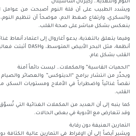
النوم والتغذية.. ركيزتان أساسيتان
ويشدد الطبيب على أن قلة النوم أصبحت من عوامل الخ
والسكري، وارتفاع ضغط الدم، موضحاً أن تنظيم النوم،
ينعكس بشكل مباشر على صحة القلب.
وفيما يتعلق بالتغذية، يدعو أغاروال إلى اعتماد أنماط غذائ
أنظمة، مثل البحر ا
القلب بشكل عام.
“الحميات القاسية” والمكملات.. ليست دائماً آمنة
ويحذّر من انتشار برامج “الديتوكس” والعصائر والصيا
نقصاً غذائياً واضطراباً في الأملاح ومستويات السكر،
القلب.
كما ينبه إلى أن العديد من المكملات الغذائية التي تُسوّق
وقد تتعارض مع الأدوية في بعض الحالات.
التمارين العنيفة دون رقابة
ويشير أيضاً إلى أن الإفراط في التمارين عالية الكثافة