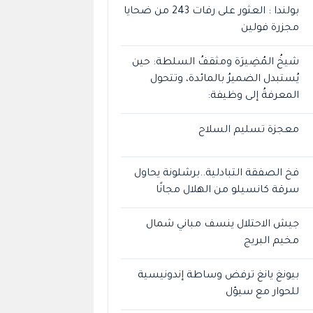
بولندا : العثور على رفات 243 من ضحايا
مجزرة فولين
شيخُ المُضِيرَة ومثقفُ السلطة: حين
يُستبدل الضميرُ بالمائدة، وتتحول
المعرفةُ إلى وظيفة:
معجزة تسليم السلاح
فخ الصفقة التبادلية..برشلونة يحاول
سرقة كانسيلو من الهلال مجانًا
جيش الاحتلال ينسف مباني شمال
مخيم البريج
بيونغ يانغ ترفض وساطة إندونيسية
للحوار مع سيؤل