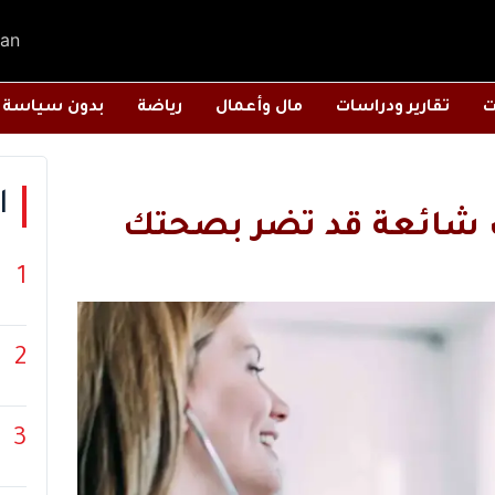
an
ت
تقارير ودراسات
مال وأعمال
رياضة
بدون سياسة
ا
ات شائعة قد تضر بصحتك
1
2
3