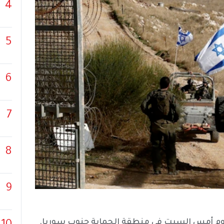
4
5
6
7
8
9
يوم أمس السبت في منطقة الحماية جنوب سوريا.