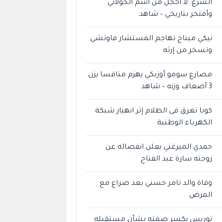
الشرع: لا أخجل من اسم الجولاني
وأفتخر بتاريخي – شاهد
نيكي ميناج تهاجم المستشار فاوتشي
وتسخر من إرثه
مصارع سومو أوزبكي يهزم منافسا يزن
3 أضعاف وزنه – شاهد
كوبا تغرق فى الظلام إثر انهيار شبكة
الكهرباء الوطنية
حمدي الميرغني يعلن انفصاله عن
زوجته سارة عبد الفتاح
وفاة والد تامر حسني بعد صراع مع
المرض
توريس يكسر صمته بشأن مستقبله