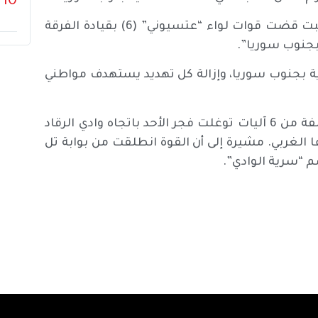
10
وجاء في بيان نشره الجيش الإسرائيلي اليوم: “أمس السبت قضت قوات لواء “عتسيوني” (6) بقيادة الفرقة
 بجنوب سوريا، وإزالة كل تهديد يستهدف مواطني
وأفادت الإخبارية السورية بأن قوة عسكرية إسرائيلية مؤلفة من 6 آليات توغلت فجر الأحد باتجاه وادي الرقاد
الغربي. مشيرة إلى أن القوة انطلقت من بوابة تل
م “سرية الوادي”.