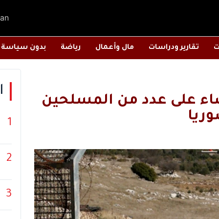
an
ت
تقارير ودراسات
مال وأعمال
رياضة
بدون سياسة
ا
اء على عدد من المسلحين
ريا
1
2
3