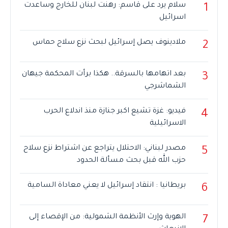
سلام يرد على قاسم: رهنت لبنان للخارج وساعدت
1
اسرائيل
ملادينوف يصل إسرائيل لبحث نزع سلاح حماس
2
بعد اتهامها بالسرقة.. هكذا برأت المحكمة جيهان
3
الشماشرجي
فيديو: غزة تشيع اكبر جنازة منذ اندلاع الحرب
4
الاسرائيلية
مصدر لبناني: الاحتلال يتراجع عن اشتراط نزع سلاح
5
حزب الله قبل بحث مسألة الحدود
بريطانيا : انتقاد إسرائيل لا يعني معاداة السامية
6
الهوية وإرث الأنظمة الشمولية: من الإقصاء إلى
7