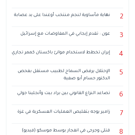
نهاية مأساوية لنجم منتخب أوغندا على يد عصابة
2
عون : تقدم إيجابي في المفاوضات مع إسرائيل
3
إيران تخطط لاستخدام موانئ باكستان كممر تجاري
4
الإحتلال يرفض السماح لطبيب مستقل بفحص
5
الدكتور حسام أبو صفية
تصاعد النزاع القانوني بين براد بيت وأنجلينا جولي
6
زامير يوجه بتقليص العمليات العسكرية في غزة
7
قتلى وجرحى في انفجار بوسط موسكو (فيديو)
8