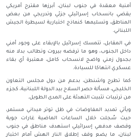
أمنية معقدة في جنوب لبنان، أبرزها مقترح أمريكي
يقضي بانسحاب إسرائيلي جزئي وتدريجي من بعض
المناطق، وتسليمها كنماذج اختبارية لسيطرة الجيش
اللبناني.
في المقابل، تتمسك إسرائيل بالإبقاء على وجود أمني
داخل الجنوب، وهو ما ترفضه بيروت وتطالب بدلا منه
بجدول زمني واضح لانسحاب كامل، معتبرة أي بقاء
عسكري انتهاكا للسيادة.
كما تطرح واشنطن، بدعم من دول مجلس التعاون
الخليجي، مسألة حصر السلاح بيد الدولة اللبنانية، كجزء
من ترتيبات تثبيت التهدئة على المدى الطويل.
ويأتي تمديد المفاوضات في ظل توتر ميداني مستمر،
حيث سُجلت خلال الساعات الماضية غارات جوية
وقصف مدفعي إسرائيلي استهدف مناطق في جنوب
لبنان، ما يضع وقف إطلاق النار الهش أمام اختبار