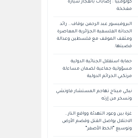
كولومبيا : إصابات بانفجار سيارة
مفخخة
البروفيسور عبد الرحمن بوقاف… رائد
الحداثة الفلسفية الجزائرية المعاصرة
ومثقف الموقف مع فلسطين وعدالة
قضيتها.
حماية استقلال الجنائية الدولية
مسؤولية جماعية لضمان مساءلة
مرتكبي الجرائم الدولية
نيكي ميناج تهاجم المستشار فاوتشي
وتسخر من إرثه
غزة بين وعود التهدئة وواقع النار…
الاحتلال يواصل القتل وقضم الأرض
وتوسيع “الخط الأصفر”