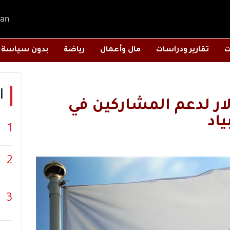
an
ت
تقارير ودراسات
مال وأعمال
رياضة
بدون سياسة
ا
1 مليون دولار لدعم المشاركين في
ياد
1
2
3