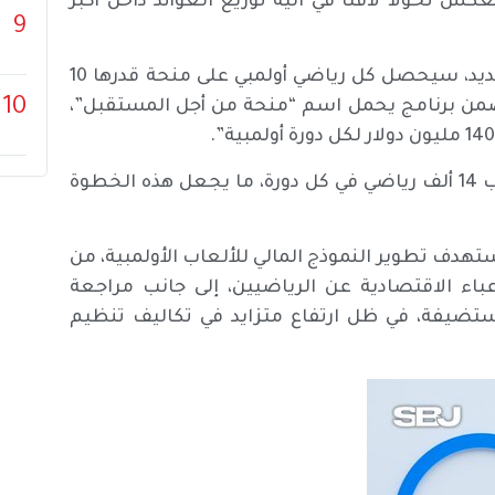
س تحولاً لافتاً في آلية توزيع العوائد داخل أكبر
9
قال موقع Sports Business Journal إنه “بموجب القرار الجديد، سيحصل كل رياضي أولمبي على منحة قدرها 10
10
 ضمن برنامج يحمل اسم “منحة من أجل المستقبل”،
وأوضح الموقع: “يستند هذا الرقم إلى توقع مشاركة تقارب 14 ألف رياضي في كل دورة، ما يجعل هذه الخطوة
دف تطوير النموذج المالي للألعاب الأولمبية، من
عباء الاقتصادية عن الرياضيين، إلى جانب مراجعة
المستضيفة، في ظل ارتفاع متزايد في تكاليف تنظيم