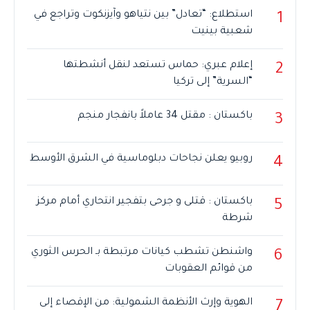
استطلاع: “تعادل” بين نتياهو وآيزنكوت وتراجع في
1
شعبية بينيت
إعلام عبري: حماس تستعد لنقل أنشطتها
2
“السرية” إلى تركيا
باكستان : مقتل 34 عاملاً بانفجار منجم
3
روبيو يعلن نجاحات دبلوماسية في الشرق الأوسط
4
باكستان : قتلى و جرحى بتفجير انتحاري أمام مركز
5
شرطة
واشنطن تشطب كيانات مرتبطة بـ الحرس الثوري
6
من قوائم العقوبات
الهوية وإرث الأنظمة الشمولية: من الإقصاء إلى
7