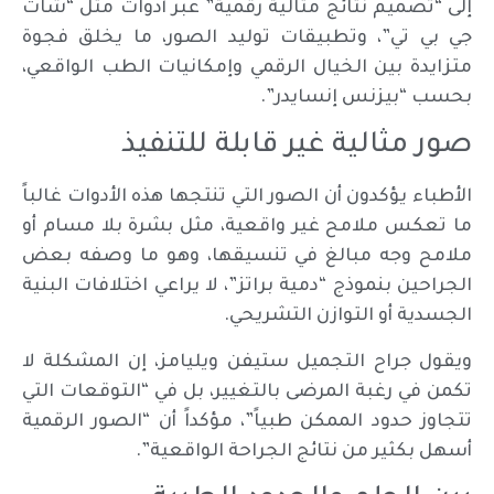
إلى “تصميم نتائج مثالية رقمية” عبر أدوات مثل “شات
جي بي تي”، وتطبيقات توليد الصور، ما يخلق فجوة
متزايدة بين الخيال الرقمي وإمكانيات الطب الواقعي،
بحسب “بيزنس إنسايدر”.
صور مثالية غير قابلة للتنفيذ
الأطباء يؤكدون أن الصور التي تنتجها هذه الأدوات غالباً
ما تعكس ملامح غير واقعية، مثل بشرة بلا مسام أو
ملامح وجه مبالغ في تنسيقها، وهو ما وصفه بعض
الجراحين بنموذج “دمية براتز”، لا يراعي اختلافات البنية
الجسدية أو التوازن التشريحي.
ويقول جراح التجميل ستيفن ويليامز، إن المشكلة لا
تكمن في رغبة المرضى بالتغيير، بل في “التوقعات التي
تتجاوز حدود الممكن طبياً”، مؤكداً أن “الصور الرقمية
أسهل بكثير من نتائج الجراحة الواقعية”.