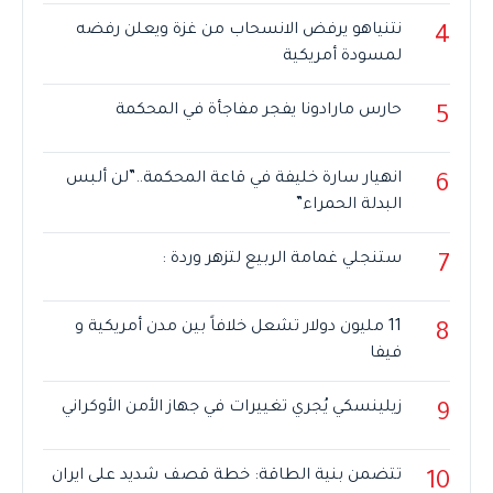
نتنياهو يرفض الانسحاب من غزة ويعلن رفضه
4
لمسودة أمريكية
حارس مارادونا يفجر مفاجأة في المحكمة
5
انهيار سارة خليفة في قاعة المحكمة..”لن ألبس
6
البدلة الحمراء”
ستنجلي غمامة الربيع لتزهر وردة :
7
11 مليون دولار تشعل خلافاً بين مدن أمريكية و
8
فيفا
زيلينسكي يُجري تغييرات في جهاز الأمن الأوكراني
9
تتضمن بنية الطاقة: خطة قصف شديد على ايران
10