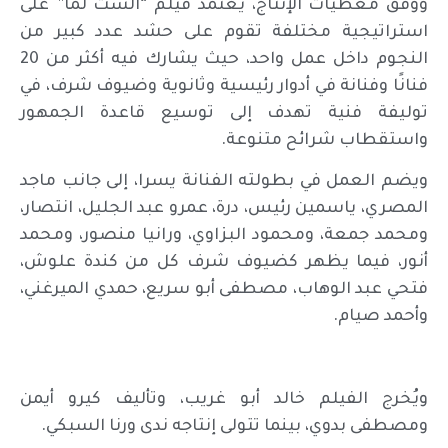
ووفق معطيات الإنتاج، يعتمد فيلم “الست لما” على
استراتيجية مختلفة تقوم على حشد عدد كبير من
النجوم داخل عمل واحد، حيث يشارك فيه أكثر من 20
فنانًا وفنانة في أدوار رئيسية وثانوية وضيوف شرف، في
توليفة فنية تهدف إلى توسيع قاعدة الجمهور
واستقطاب شرائح متنوعة.
ويضم العمل في بطولته الفنانة يسرا، إلى جانب ماجد
المصري، ياسمين رئيس، درة، عمرو عبد الجليل، انتصار،
ومحمد جمعة، ومحمود البزاوي، ورانيا منصور، ومحمد
أنور، فيما يظهر كضيوف شرف كل من كندة علوش،
فتحي عبد الوهاب، مصطفى أبو سريع، حمدي الميرغني،
وأحمد صيام.
ويُخرج الفيلم خالد أبو غريب، وتأليف كيرو أيمن
ومصطفى بدوي، بينما تتولى إنتاجه ندى ورنا السبكي.