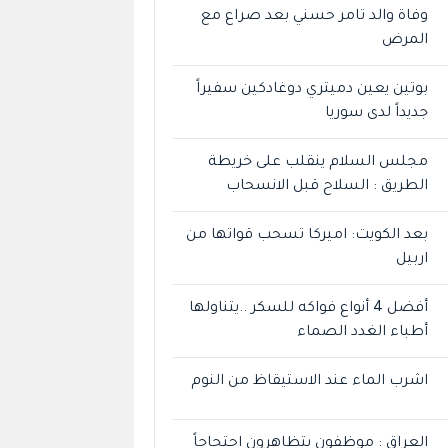
وفاة والد تامر حسني بعد صراع مع
المرض
بوتين يعين دميتري دوغادكين سفيراً
جديداً لدى سوريا
مجلس السلام ينقلب على خريطة
الطريق : السلاح قبل الانسحاب
بعد الكويت: اميركا تسحب قواتها من
اربيل
أفضل 4 أنواع فواكه للسكر ..يتناولها
أطباء الغدد الصماء
اشرب الماء عند الاستيقاظ من النوم
العراق : موظفون يتظاهرون احتجاجاً