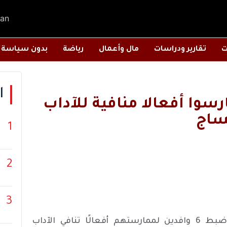
an
ت
تقارير ودراسات
مال وأعمال
رياضة
بدون سياسة
ا
6 وافدين مارسوا أفعالا منافية للآداب
ساج
1
2
3
أعلن الأمن العام السعودي، مساء الخميس، أنه تم ضبط 6 وافدين لممارستهم أفعالًا تنافي الآداب