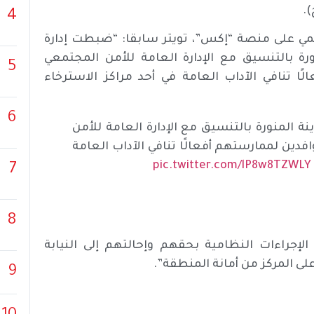
.
4
مي على منصة “إكس”، تويتر سابقا: “ضبطت إدارة
رة بالتنسيق مع الإدارة العامة للأمن المجتمعي
5
ن لممارستهم أفعالًا تنافي الآداب العامة في أحد مراكز الاسترخاء
6
ة المنورة بالتنسيق مع الإدارة العامة للأمن
معي ومكافحة الاتجار بالأشخاص تضبط (6) وافدين لممارستهم أفعالًا تنافي الآداب العامة
pic.twitter.com/lP8w8TZWLY
7
8
لإجراءات النظامية بحقهم وإحالتهم إلى النيابة
لى المركز من أمانة المنطقة”.
9