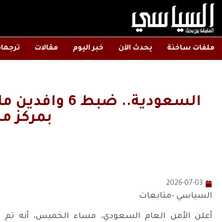
ملفات ساخنة
يحدث الآن
خبر اليوم
مقالات
ترجما
السعودية.. ضبط 
بمركز م
2026-07-03
السياسي -متابعات