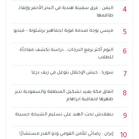
اليمن : غرق سفينة هندية في البحر الأحمر وإنقاذ
4
طاقمها
ميسي يوجه صدمة قوية لجماهير برشلونة – فيديو
5
النوم أكثر يرفع الدرجات.. دراسة تكشف مفاجأة
6
للطلاب
سوريا.. جيش الإحتلال يتوغل في ريف درعا
7
اتفاق مكة يعيد تشكيل المنطقة والسعودية تدير
8
ظهرها لاتفاقية ابراهام
بنغلادش تحث الهند على تسليم الشيخة حسينة
9
إيران : رضائي للأمن القومي وذو القدر مستشارًا
10