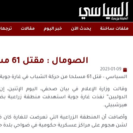
ملفات ساخنة
يحدث الآن
خبر اليوم
مقالات
ترجما
الصومال : مقتل 61 مسلحا في غارة جوية
2023-01-09
السياسي – قتل 61 مسلحا من حركة الشباب في غارة جوية جنوبي الصومال، بحسب مصادر محلية رسمية.
وقالت وزارة الإعلام في بيان صحفي، اليوم الإثنين، إ
الدوليين” نفذت غارة جوية استهدفت منطقة زراعية بضا
هيرشبيلي.
لشن هجوم على مراكز عسكرية حكومية في ضواحي بلدة حو