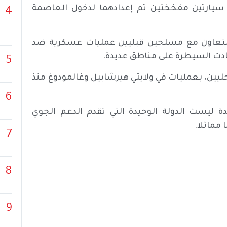
ر سيارتين مفخختين تم إعدادهما لدخول العاصمة
4
بالتعاون مع مسلحين قبليين عمليات عسكرية ضد
دت السيطرة على مناطق عديدة.
5
يين، بعمليات في ولايتي هيرشابيل وغالمودوغ منذ
6
ة ليست الدولة الوحيدة التي تقدم الدعم الجوي
 مماثلا.
7
8
9