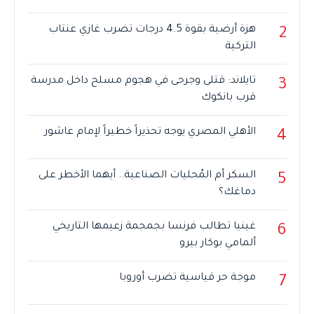
هزة أرضية بقوة 4.5 درجات تضرب غازي عنتاب
2
التركية
تايلاند: قتلى وجرحى في هجوم مسلح داخل مدرسة
3
قرب بانكوك
الأهلي المصري يوجه تحذيراً خطيراً لإمام عاشور
4
السكر أم المُحليات الصناعية.. أيهما الأخطر على
5
دماغك؟
غينيا تطالب فرنسا بجمجمة زعيمها التاريخي
6
ألمامي بوكار بيرو
موجة حر قياسية تضرب أوروبا
7