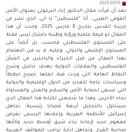
2025-03-10
بعد أن قرأت مقال الدكتور إياد البرغوثي بعنوان الأمن
القومي العربي.. أنا “فلسطين” يا ابي، الذي نشر في
جريدة القدس بتاريخ 8 مارس 2025. وجدت أن هذا
المقال ذو قيمة علمية ورؤية وطنية بامتياز، ليس فقط
على المستوى الفلسطيني فحسب، بل أيضاً على
المستوى الإقليمي والدولي. وعليه، لا بد من الاهتمام
بهذا المقال من قبل الخبراء والباحثين في الشأن
الفلسطيني والعلاقات الدولية بهدف تحليل وشرح
النقاط الهامة التي وردت فيه، لعلها تصبح خططاً
وسياسات عامة للعديد من الدول الإقليمية والدولية
التي تسعى لحماية الأمن والسلام والعدل والمساواة
تجاه الآخرين. وهذا ما شجعني لكتابة هذا المقال الذي
سيتناول بالتحليل أربعة قضايا رئيسية: تجاهل
إسرائيل للأنظمة العربية وإعلانها الرسمي بفرض
مفهوم جديد لإعادة بناء شرق أوسط جديد وكأنها
صاحبة القرار. وتجاهل إدارة ترامب للمواقف العربية