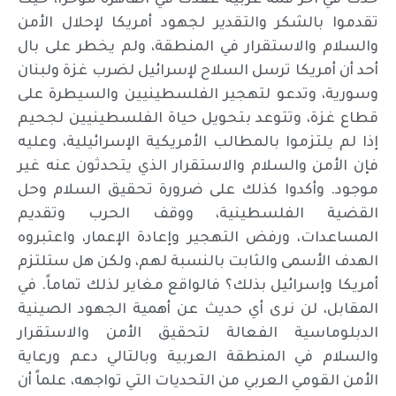
حدث في آخر قمة عربية عقدت في القاهرة مؤخراً، حيث
تقدموا بالشكر والتقدير لجهود أمريكا لإحلال الأمن
والسلام والاستقرار في المنطقة، ولم يخطر على بال
أحد أن أمريكا ترسل السلاح لإسرائيل لضرب غزة ولبنان
وسورية، وتدعو لتهجير الفلسطينيين والسيطرة على
قطاع غزة، وتتوعد بتحويل حياة الفلسطينيين لجحيم
إذا لم يلتزموا بالمطالب الأمريكية الإسرائيلية، وعليه
فإن الأمن والسلام والاستقرار الذي يتحدثون عنه غير
موجود. وأكدوا كذلك على ضرورة تحقيق السلام وحل
القضية الفلسطينية، ووقف الحرب وتقديم
المساعدات، ورفض التهجير وإعادة الإعمار، واعتبروه
الهدف الأسمى والثابت بالنسبة لهم، ولكن هل ستلتزم
أمريكا وإسرائيل بذلك؟ فالواقع مغاير لذلك تماماً. في
المقابل، لن نرى أي حديث عن أهمية الجهود الصينية
الدبلوماسية الفعالة لتحقيق الأمن والاستقرار
والسلام في المنطقة العربية وبالتالي دعم ورعاية
الأمن القومي العربي من التحديات التي تواجهه، علماً أن