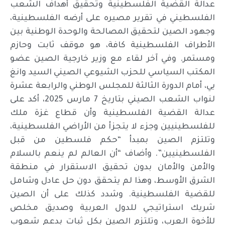
عدالة القضية الفلسطينية وتحقيق أهداف الشعب
الفلسطيني في تقرير مصيره على أرضه الفلسطينية،
وجهود الصين لتحقيق المصالحة والوحدة الوطنية بين
الأطراف الفلسطينية كافة، هو موقف ثابت وحازم
ومستمر. وفي آخر لقاء مع وزير خارجية الصين عضو
المكتب السياسي للحزب الشيوعي الصيني السيد وانغ
يي، أمام الدورة الثالثة للمجلس الوطني والرابعة عشرة
لنواب الشعب الصيني بتاريخ 7 مارس 2025، أكد على
عدالة القضية الفلسطينية وأن قطاع غزة ملك
للفلسطينيين وجزء لا يتجزأ من الأراضي الفلسطينية،
وتلتزم الصين بمبدأ “حكم فلسطين من قبل
الفلسطينيين”. وأضاف “أن العالم لم ينعم بالسلام
والأمن والأمان بدون تحقيق الاستقرار في منطقة
الشرق الأوسط، وهذا لم يتحقق دون حل عادل وشامل
للقضية الفلسطينية. وشدد كذلك على أن الصين
شريك استراتيجي للدول العربية وصديق مخلص
للأخوة العرب، وتلتزم الصين بكل ثبات بدعم شعوب