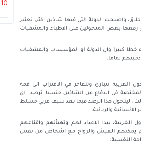
10
خلاق، واصبحت الدولة التي فيها شاذين اكثر، تعتبر
تي رفعها بعض المتحولين على الاطباء والمشفيات
وه خطا كبيرا وان الدولة او المؤسسات والمشفيات
ميتهم تماما.
ل الغربية تتبارى وتتفاخر في الاقتراب الى قمة
لدرجة ان منظمة LGBT العالمية والمختصة في الدفاع عن الشاذين جنسيا، ترصد اي
لث ، ليتحول هذا الرصد فيما بعد سيف غربي مسلط
الانسانية والربانية.
 الغربية، يبدا الاعداد لهم وتهيأتهم واقناعهم
بانهم يمكنهم العيش والزواج مع اشخاص من نفس
احة النفسية.