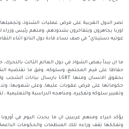
تصر الدول الغربية على فرض عمليات الشذوذ، وتجميلها، و
اوربا يجاهرون ويتفاخرون بشذوذهم، ومنهم رئيس وزراء لو
غوتيه دستيناي” في صف نساء قادة دول الناتو اثناء التقا
ما ان يبدأ بعض الشواذ في دول العالم الثالث بالتحرك،
حفاظا على قيم المجتمع، وسلوكه، وفق ما تقتضيه الشر
بحقوق الانسان ومنها LGBT بارسال 
حكوماتها على فرض عقوبات عليها، وعلى شعوبها، وتدعو
وتغيير سلوكه وتفكيره، ومناهجه الدراسية والتعليمية ، ل
يؤكد خبراء ومنهم غربيين ان ما يحدث اليوم في أوروبا
وتفككها تقف وراءه تلك المنظمات والحكومات الداعمة له