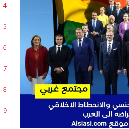
4
5
6
7
8
9