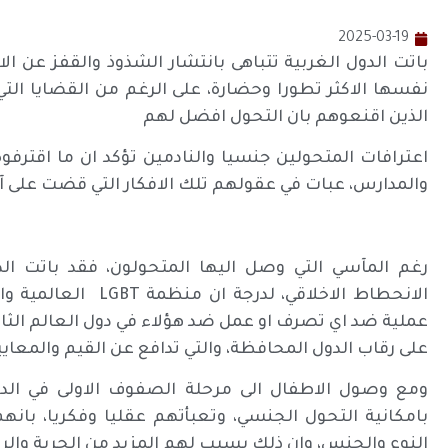
2025-03-19
باتت الدول الغربية تتباهى بانتشار الشذوذ والقفز عن الا
نفسها الاكثر تطورا وحضارة، على الرغم من القضايا ال
الذين اقنعوهم بان التحول افضل لهم
اعترافات المتحولين جنسيا والنادمين تؤكد ان ما اقترف
والمدارس، عبات في عقولهم تلك الافكار التي قضت على آد
رغم المآسي التي وصل اليها المتحولون، فقد باتت الدو
الانحطاط الاخلاقي، 
عملية ضد اي تصرف او عمل ضد هؤلاء في دول العالم الثا
على رقاب الدول المحافظة، والتي تدافع عن القيم والمعايير 
ومع وصول الاطفال الى مرحلة الصفوف الاولى في الدول
بامكانية التحول الجنسي، وتعبأتهم عقليا وفكريا، 
النوع والجنس، وان ذلك يسبب لهم المزيد من الحرية والر