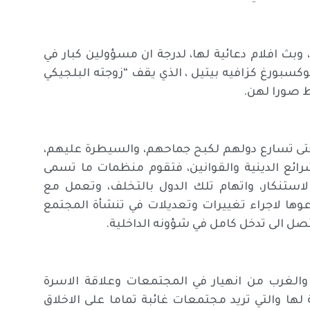
بث افلام دعائية لها، لدرجة ان مسؤولين كبار في
كسبورغ كزافيه بيتيل ، الذي يقف “زوجته البلجيكي
ط صورا لهن.
 حتى تسارع دولهم لكبح جماحهم، والسيطرة عليهم،
ائع الدينية والقوانين، فتقوم منظمات ما تسمى
بيانات الشجب والاستنكار، واتهام تلك الدول بالتخلف، وتعمل مع
ها لاجراء تغييرات وتعديلات في تنشأة المجتمع
تصل الى تدخل كامل في شؤونه الداخلية.
 والغرب من انهيار في المجتمعات وعلاقة الاسرة
ا والتي تريد مجتمعات غائبة تماما على الاخلاق