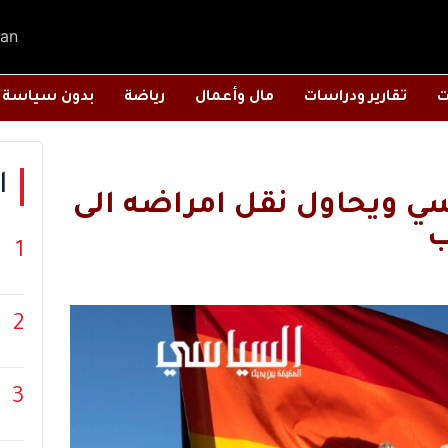
an
ت
تقارير ودراسات
مال وأعمال
رياضة
بدون سياسة
ا
سي ويحاول نقل امراضه الى
ب
1
2
3