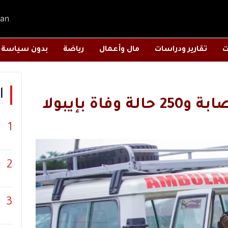
an
ت
تقارير ودراسات
مال وأعمال
رياضة
بدون سياسة
ا
ة بإيبولا
1
2
3