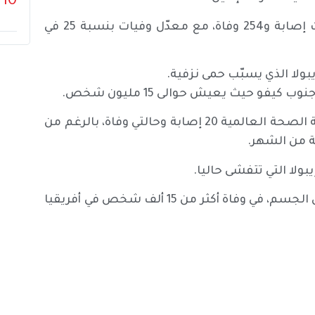
10
وأكّد المعهد الوطني للصحة العامة في البلاد 1003 حالات إصابة و254 وفاة، مع معدّل وفيات بنسبة 25 في
فو حيث يعيش حوالى 15 مليون شخص.
وانتقل إيبولا أيضا إلى أوغندا المجاورة حيث أحصت منظمة الصحة العالمية 20 إصابة وحالتي وفاة، بالرغم من
 من الشهر.
بولا التي تتفشى حاليا.
وتسبب إيبولا الذي ينتقل عبر المخالطة المباشرة وسوائل الجسم، في وفاة أكثر من 15 ألف شخص في أفريقيا