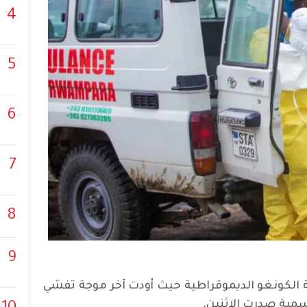
4
5
6
7
8
9
ة الكونغو الديموقراطية حيث أودت آخر موجة تفشي