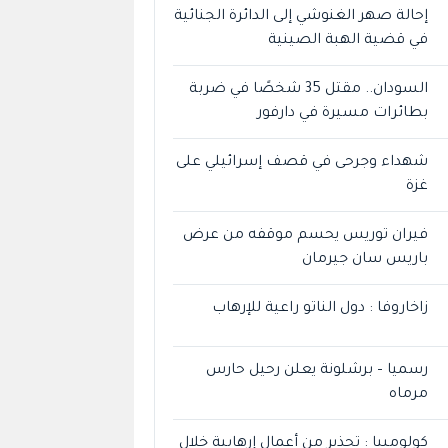
إحالة صهر الغنوشي إلى الدائرة الجنائية
في قضية الهبة الصينية
السودان.. مقتل 35 شخصًا في ضربة
بطائرات مسيرة في دارفور
شهداء وجرحى في قصف إسرائيلي على
غزة
فيران توريس يحسم موقفه من عرض
باريس سان جيرمان
زاخاروفا : دول الناتو راعية للإرهاب
رسميا – برشلونة يعلن رحيل حارس
مرماه
كولومبيا : تحذير من أعمال إرهابية خلال