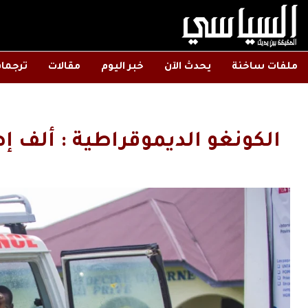
ملفات ساخنة
يحدث الآن
خبر اليوم
مقالات
ترجما
الكونغو الديموقراطية : ألف إصابة و250 حالة وفا