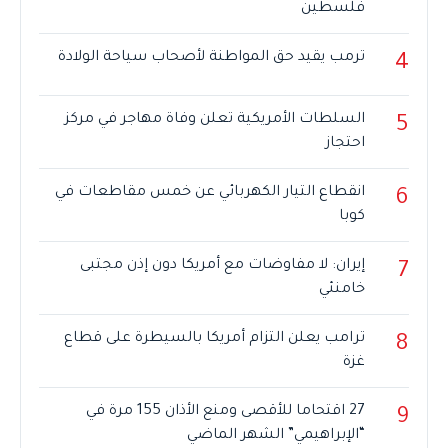
فلسطين
ترمب يقيد حق المواطنة لأصحاب سياحة الولادة
4
السلطات الأمريكية تعلن وفاة مهاجر في مركز
5
احتجاز
انقطاع التيار الكهربائي عن خمس مقاطعات في
6
كوبا
إيران: لا مفاوضات مع أمريكا دون إذن مجتبى
7
خامنئي
ترامب يعلن التزام أمريكا بالسيطرة على قطاع
8
غزة
27 اقتحاما للأقصى ومنع الأذان 155 مرة في
9
“الإبراهيمي” الشهر الماضي