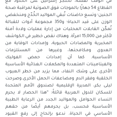
في الوقت نفسه، تحتجز إسرائيل على الحدود مع
القطاع 54 جهازًا بالموجات فوق الصوتية لمراقبة صحة
الجنين؛ وتسع حاضنات تُبقي المواليد الخُدّج ومنخفضي
الوزن على قيد الحياة؛ و350 مجموعة أدوات للقبالة
تُمكّن القابلات المحليات من إدارة عمليات ولادة آمنة
لأكثر من 15,000 امرأة. وهناك نقص خطير في الكواشف
المخبرية والمضادات الحيوية، وإمدادات الوقاية من
العدوى ومكافحتها، وغيرها من المستلزمات
الأساسية. كما أن إمدادات حمض الفوليك
والفيتامينات المتعددة والمكملات الغذائية الأساسية
الأخرى على وشك النفاد، مما يزيد من خطر العيوب
الخلقية وفقر الدم ومضاعفات الحمل الأخرى.وصرحت
ليلى بكر، المديرة الإقليمية لصندوق الأمم المتحدة
للسكان للدول العربية قائلةً: “هذا الحصار لا يحرم
النساء الحوامل والمواليد الجدد من الرعاية الطبية
الأساسية فحسب، بل يحرمهم أيضًا من حقهم
الأساسي في الحياة. ندعو بإلحاح إلى رفع القيود