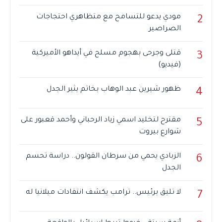
مودي يدعو للتسامح مع متظاهري احتجاجات
2
الصراصير
قتلى وجرحى بهجوم مسلح في أيداهو الأميركية
3
(فيديو)
ظهور شيرين عبد الوهاب بخاتم يثير الجدل
4
مقترح لتخليد اسمي زياد الرحباني وأحمد قعبور على
5
شوارع بيروت
الزبادي يحمي من سرطان القولون.. دراسة تحسم
6
الجدل
لا تليق برئيس.. ترامب يكشف انتقادات ميلانيا له
7