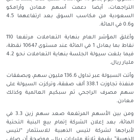
التراجعات، أيضا دعمت أسهم معادن وأرامكو
السعودية من مكاسب السوق بعد ارتفاعهما 4.5
و0.6 في المائة.
وأغلق المؤشر العام بنهاية التعاملات مرتفعا 110
نقاط بما يعادل 1 في المائة عند مستوى 10647 نقطة،
فيما بلغت سيولة الجلسة بنهاية التعاملات نحو 4.2
مليار ريال.
وأتت السيولة عبر تداول 136.6 مليون سهم، وبصفقات
منفذة تجاوزت 338.1 ألف صفقة، وتركزت السيولة على
سهم مصرف الراجحي ثم سبكيم العالمية وكذلك
معادن.
ومن بين الأسهم المرتفعة صعد سهم زين 3.3 في
المائة، بعد إعلان الشركة إتمام بيع البنية التحتية
لأبراجها لشركة لتيس الذهبية للاستثمار “لتيس
الذهبية” بقيمة ثلاثة مليارات ريال، موضحة أن صافي