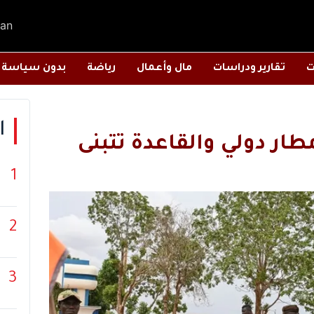
an
ت
تقارير ودراسات
مال وأعمال
رياضة
بدون سياسة
ا
طار دولي والقاعدة تتبنى
1
2
3