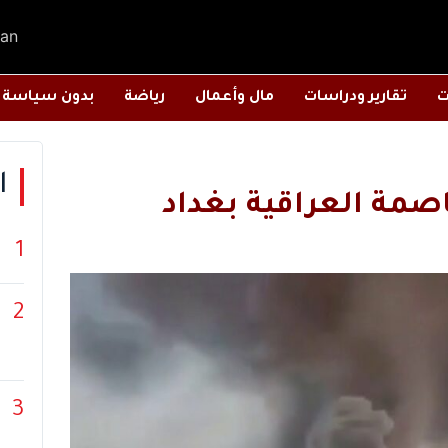
an
ت
تقارير ودراسات
مال وأعمال
رياضة
بدون سياسة
ا
صمة العراقية بغداد
1
2
3