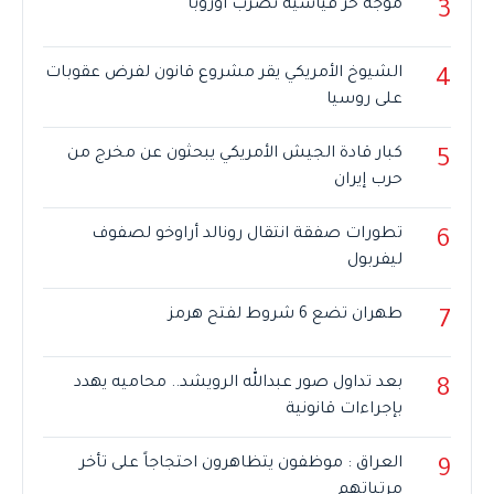
موجة حر قياسية تضرب أوروبا
3
الشيوخ الأمريكي يقر مشروع قانون لفرض عقوبات
4
على روسيا
كبار قادة الجيش الأمريكي يبحثون عن مخرج من
5
حرب إيران
تطورات صفقة انتقال رونالد أراوخو لصفوف
6
ليفربول
طهران تضع 6 شروط لفتح هرمز
7
بعد تداول صور عبدالله الرويشد.. محاميه يهدد
8
بإجراءات قانونية
العراق : موظفون يتظاهرون احتجاجاً على تأخر
9
مرتباتهم