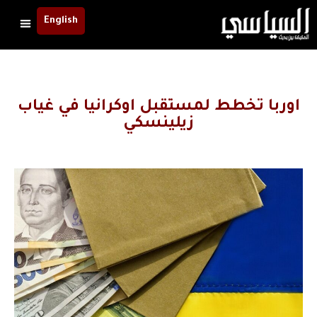
English
اوربا تخطط لمستقبل اوكرانيا في غياب
زيلينسكي