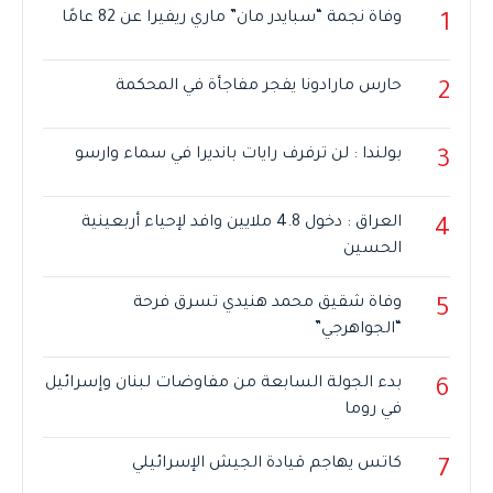
وفاة نجمة “سبايدر مان” ماري ريفيرا عن 82 عامًا
1
حارس مارادونا يفجر مفاجأة في المحكمة
2
بولندا : لن ترفرف رايات بانديرا في سماء وارسو
3
العراق : دخول 4.8 ملايين وافد لإحياء أربعينية
4
الحسين
وفاة شقيق محمد هنيدي تسرق فرحة
5
“الجواهرجي”
بدء الجولة السابعة من مفاوضات لبنان وإسرائيل
6
في روما
كاتس يهاجم قيادة الجيش الإسرائيلي
7