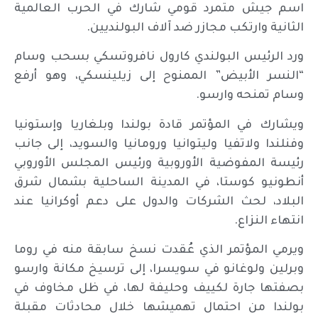
اسم جيش متمرد قومي شارك في الحرب العالمية
الثانية وارتكب مجازر ضد آلاف البولنديين.
ورد الرئيس البولندي كارول نافروتسكي بسحب وسام
“النسر الأبيض” الممنوح إلى زيلينسكي، وهو أرفع
وسام تمنحه وارسو.
ويشارك في المؤتمر قادة بولندا وبلغاريا وإستونيا
وفنلندا ولاتفيا وليتوانيا ورومانيا والسويد، إلى جانب
رئيسة المفوضية الأوروبية ورئيس المجلس الأوروبي
أنطونيو كوستا، في المدينة الساحلية بشمال شرق
البلاد، لحث الشركات والدول على دعم أوكرانيا عند
انتهاء النزاع.
ويرمي المؤتمر الذي عُقدت نسخ سابقة منه في روما
وبرلين ولوغانو في سويسرا، إلى ترسيخ مكانة وارسو
بصفتها جارة لكييف وحليفة لها، في ظل مخاوف في
بولندا من احتمال تهميشها خلال محادثات مقبلة