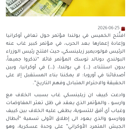
2026-06-25
افتُتح الخميس في بولندا مؤتمر حول تعافي أوكرانيا
وإعادة إعمارها بعد الحرب، في مؤتمر كبير غاب عنه
الرئيس فولوديمير زيلينسكي، حيث افتتح رئيس الوزراء
البولندي دونالد توسك المؤتمر قائلا “تذكروا جميعاً،
بدون استثناء، (…) في بولندا، (…) في أوكرانيا، وبين
أصدقائنا في أوروبا: لا يمكننا بناء المستقبل إلا على
الحقيقة والاحترام المتبادل وفهم التاريخ”.
وادعت كييف ان زيلينسكي غاب بسبب الخلاف مع
وارسو ، والمؤتمر الذي يعقد في ظل تعثر المفاوضات
وغياب أي أفق للتسوية، يطغى عليه الخلاف بين كييف
ووارسو والذي يعود الى إطلاق الأولى تسمية “أبطال
الجيش المتمرد الأوكراني” على وحدة عسكرية، وهو