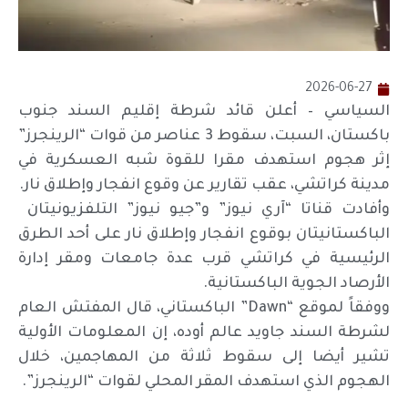
2026-06-27
السياسي – أعلن قائد شرطة إقليم السند جنوب
باكستان، السبت، سقوط 3 عناصر من قوات “الرينجرز”
إثر هجوم استهدف مقرا للقوة شبه العسكرية في
مدينة كراتشي، عقب تقارير عن وقوع انفجار وإطلاق نار.
وأفادت قناتا “آري ⁠نيوز” ‌و”جيو نيوز” التلفزيونيتان ​
الباكستانيتان ⁠بوقوع انفجار وإطلاق ⁠نار على ​أحد الطرق
الرئيسية في ⁠​كراتشي قرب ​عدة جامعات ومقر ‌إدارة
الأرصاد ​الجوية ⁠الباكستانية.
ووفقاً لموقع “Dawn” الباكستاني، قال المفتش العام
لشرطة السند جاويد عالم أوده، إن المعلومات الأولية
تشير أيضا إلى سقوط ثلاثة من المهاجمين، خلال
الهجوم الذي استهدف المقر المحلي لقوات “الرينجرز”.