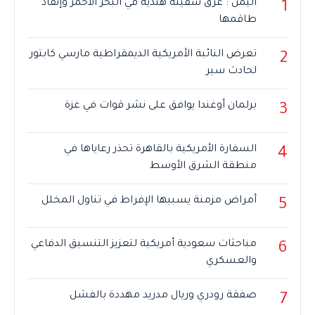
اليمن : غرق سفينة هندية في البحر الأحمر وإنقاذ
1
طاقمها
تعرض النائبة الأمريكية الديمقراطية مارسي كابتور
2
لحادث سير
برلمان أوغندا يوافق على نشر قوات في غزة
3
السفارة الأمريكية بالقاهرة تحذر رعاياها في
4
منطقة الشرق الأوسط
أمراض مزمنة يسببها الإفراط في تناول المخلل
5
مباحثات سعودية أمريكية لتعزيز التنسيق الدفاعي
6
والعسكري
صفقة رودري وريال مدريد مهددة بالفشل
7