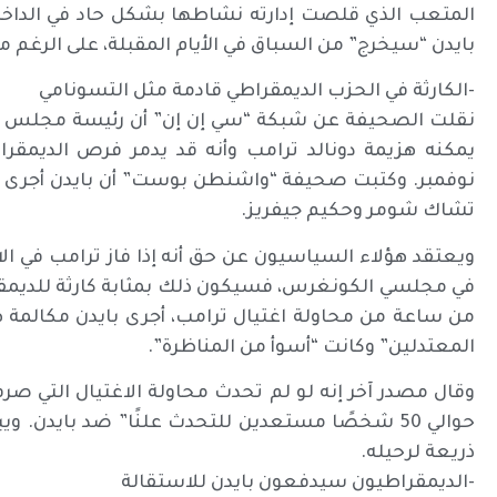
المتعب الذي قلصت إدارته نشاطها بشكل حاد في الداخل
بايدن “سيخرج” من السباق في الأيام المقبلة، على الرغم من
-الكارثة في الحزب الديمقراطي قادمة مثل التسونامي
نقلت الصحيفة عن شبكة “سي إن إن” أن رئيسة مجلس الن
يمكنه هزيمة دونالد ترامب وأنه قد يدمر فرص الديمقر
نوفمبر. وكتبت صحيفة “واشنطن بوست” أن بايدن أجرى م
تشاك شومر وحكيم جيفريز.
ويعتقد هؤلاء السياسيون عن حق أنه إذا فاز ترامب في ال
في مجلسي الكونغرس، فسيكون ذلك بمثابة كارثة للديمق
من ساعة من محاولة اغتيال ترامب، أجرى بايدن مكالمة 
المعتدلين” وكانت “أسوأ من المناظرة”.
وقال مصدر آخر إنه لو لم تحدث محاولة الاغتيال التي صرف
حوالي 50 شخصًا مستعدين للتحدث علنًا” ضد بايدن.
ذريعة لرحيله.
-الديمقراطيون سيدفعون بايدن للاستقالة