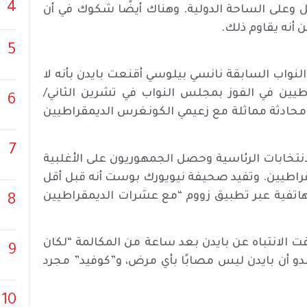
4
 وعلى الساحة الدولية. وهناك أيضًا شكوك في أن
 أنه يقاوم ذلك.
5
واب السابقة نانسي بيلوسي أقنعت بايدن بأنه لا
اطيين في الفوز بمجلس النواب في تشرين الثاني/
6
حادثة مماثلة مع زعيمي الكونغرس الديمقراطيين
7
انتخابات الرئاسية وحصل الجمهوريون على الأغلبية
راطيين. وتفيد صحيفة نيويورك بوست أنه قبل أقل
هاتفية عبر تطبيق زووم “مع عشرات الديمقراطيين
8
ت الانتباه عن بايدن بعد ساعة من المكالمة “لكان
9
 ويبدو أن بايدن ليس مصابًا بأي مرض، و”كوفيد” مجرد
10