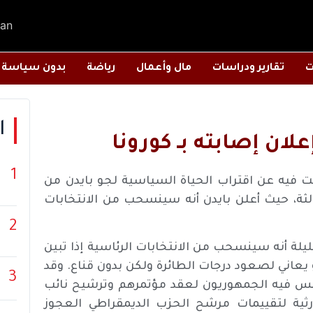
an
ت
تقارير ودراسات
مال وأعمال
رياضة
بدون سياسة
ا
ان إصابته بـ كورونا
1
ت فيه عن اقتراب الحياة السياسية لجو بايدن من
لثة، حيث أعلن بايدن أنه سينسحب من الانتخابات
2
ليلة أنه سينسحب من الانتخابات الرئاسية إذا تبين
عاني لصعود درجات الطائرة ولكن بدون قناع. وقد
3
تحمس فيه الجمهوريون لعقد مؤتمرهم وترشيح نائب
ية لتقييمات مرشح الحزب الديمقراطي العجوز