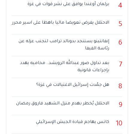
برلمان أوغندا يوافق على نشر قوات في غزة
4
الاحتلال يفرض تعويضا ماليا باهظا على اسير محرر
5
إنفانتينو يستنجد بدونالد ترامب لتجنب عزله عن
6
رئاسة الفيفا
بعد تداول صور عبدالله الرويشد.. محاميه يهدد
7
بإجراءات قانونية
هل جمّدت إسرائيل الاغتيالات في غزة؟
8
الاحتلال يُخطر بهدم منزل الشهيد فاروق رمضان
9
كاتس يهاجم قيادة الجيش الإسرائيلي
10